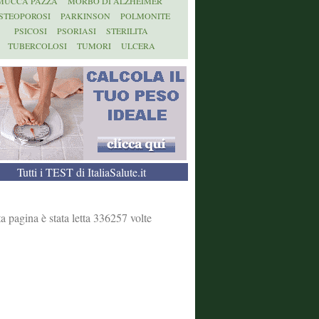
MUCCA PAZZA
MORBO DI ALZHEIMER
STEOPOROSI
PARKINSON
POLMONITE
PSICOSI
PSORIASI
STERILITA
TUBERCOLOSI
TUMORI
ULCERA
Tutti i TEST di ItaliaSalute.it
a pagina è stata letta 336257 volte