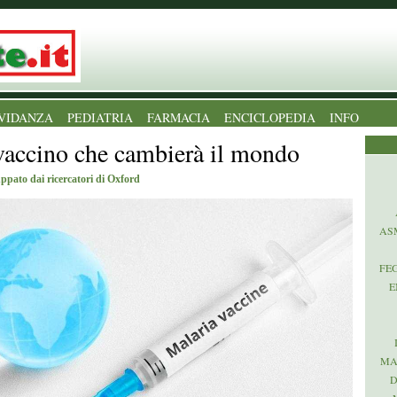
VIDANZA
PEDIATRIA
FARMACIA
ENCICLOPEDIA
INFO
 vaccino che cambierà il mondo
uppato dai ricercatori di Oxford
AS
FE
E
MA
D