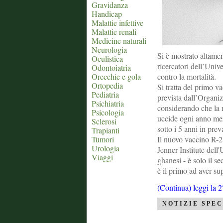
Gravidanza
Handicap
Malattie infettive
Malattie renali
Medicine naturali
Neurologia
Si è mostrato altamen
Oculistica
ricercatori dell’Unive
Odontoiatria
Orecchie e gola
contro la mortalità.
Ortopedia
Si tratta del primo v
Pediatria
prevista dall’Organi
Psichiatria
considerando che la m
Psicologia
uccide ogni anno mez
Sclerosi
sotto i 5 anni in pre
Trapianti
Tumori
Il nuovo vaccino R-2
Urologia
Jenner Institute dell
Viaggi
ghanesi - è solo il s
è il primo ad aver su
(Continua) leggi la 2
NOTIZIE SPEC