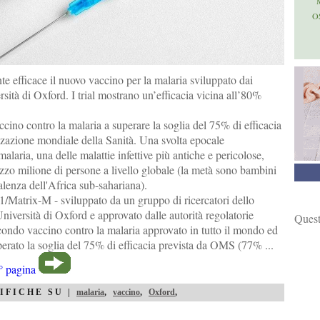
O
te efficace il nuovo vaccino per la malaria sviluppato dai
rsità di Oxford. I trial mostrano un’efficacia vicina all’80%
accino contro la malaria a superare la soglia del 75% di efficacia
zzazione mondiale della Sanità. Una svolta epocale
alaria, una delle malattie infettive più antiche e pericolose,
zo milione di persone a livello globale (la metà sono bambini
valenza dell'Africa sub-sahariana).
1/Matrix-M - sviluppato da un gruppo di ricercatori dello
'Università di Oxford e approvato dalle autorità regolatorie
Quest
econdo vaccino contro la malaria approvato in tutto il mondo ed
perato la soglia del 75% di efficacia prevista da OMS (77% ...
° pagina
IFICHE SU |
malaria
,
vaccino
,
Oxford
,