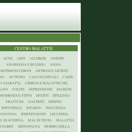
CENTRO MALATTIE
ACNE
AIDS
ALLERGIE
ANEMIE
ANORESSIA E BULIMIA
ANSIA
ARTERIOSCLEROSI
ARTROSI E ARTRITI
MA
AUTISMO
CALCOLI RENALI
CARIE
CATARATTA
CIRROSI E MALATTIE DEL
GATO
COLITE
DEPRESSIONE
DIABETE
MORROIDI E STIPSI
EPATITI
EPILESSIA
FRATTURE
GASTRITI
HERPES
IMPOTENZA
INFARTO
INFLUENZA
INSONNIA
IPERTENSIONE
LEUCEMIA
L DI SCHIENA
MAL DI TESTA
MALATTIA
I FABRY
MENOPAUSA
MORBO DELLA