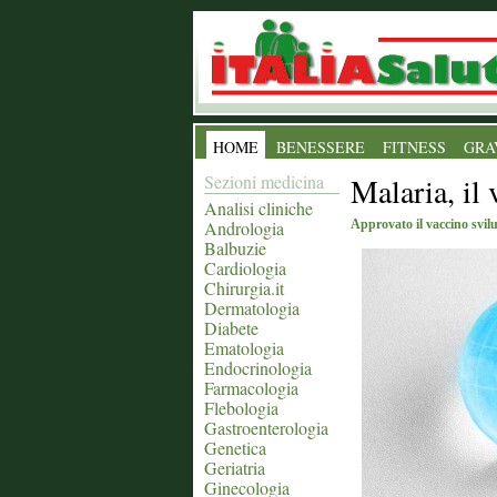
HOME
BENESSERE
FITNESS
GRA
Sezioni medicina
Malaria, il
Analisi cliniche
Andrologia
Approvato il vaccino svil
Balbuzie
Cardiologia
Chirurgia.it
Dermatologia
Diabete
Ematologia
Endocrinologia
Farmacologia
Flebologia
Gastroenterologia
Genetica
Geriatria
Ginecologia