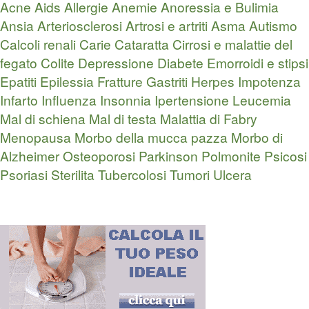
Acne
Aids
Allergie
Anemie
Anoressia e Bulimia
Ansia
Arteriosclerosi
Artrosi e artriti
Asma
Autismo
Calcoli renali
Carie
Cataratta
Cirrosi e malattie del
fegato
Colite
Depressione
Diabete
Emorroidi e stipsi
Epatiti
Epilessia
Fratture
Gastriti
Herpes
Impotenza
Infarto
Influenza
Insonnia
Ipertensione
Leucemia
Mal di schiena
Mal di testa
Malattia di Fabry
Menopausa
Morbo della mucca pazza
Morbo di
Alzheimer
Osteoporosi
Parkinson
Polmonite
Psicosi
Psoriasi
Sterilita
Tubercolosi
Tumori
Ulcera