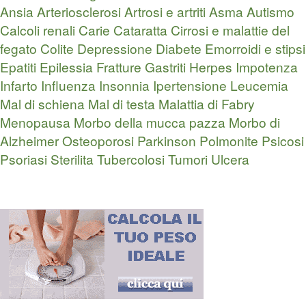
Ansia
Arteriosclerosi
Artrosi e artriti
Asma
Autismo
Calcoli renali
Carie
Cataratta
Cirrosi e malattie del
fegato
Colite
Depressione
Diabete
Emorroidi e stipsi
Epatiti
Epilessia
Fratture
Gastriti
Herpes
Impotenza
Infarto
Influenza
Insonnia
Ipertensione
Leucemia
Mal di schiena
Mal di testa
Malattia di Fabry
Menopausa
Morbo della mucca pazza
Morbo di
Alzheimer
Osteoporosi
Parkinson
Polmonite
Psicosi
Psoriasi
Sterilita
Tubercolosi
Tumori
Ulcera