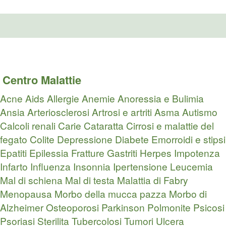
Centro Malattie
Acne
Aids
Allergie
Anemie
Anoressia e Bulimia
Ansia
Arteriosclerosi
Artrosi e artriti
Asma
Autismo
Calcoli renali
Carie
Cataratta
Cirrosi e malattie del
fegato
Colite
Depressione
Diabete
Emorroidi e stipsi
Epatiti
Epilessia
Fratture
Gastriti
Herpes
Impotenza
Infarto
Influenza
Insonnia
Ipertensione
Leucemia
Mal di schiena
Mal di testa
Malattia di Fabry
Menopausa
Morbo della mucca pazza
Morbo di
Alzheimer
Osteoporosi
Parkinson
Polmonite
Psicosi
Psoriasi
Sterilita
Tubercolosi
Tumori
Ulcera