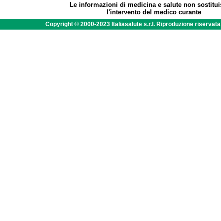
Le informazioni di medicina e salute non sostitu
l'intervento del medico curante
Copyright © 2000-2023 Italiasalute s.r.l. Riproduzione riservat