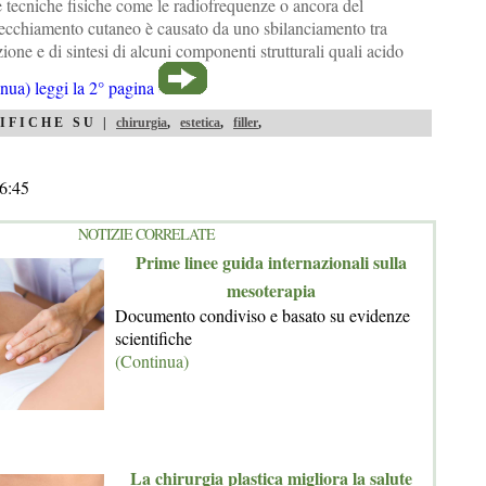
ie tecniche fisiche come le radiofrequenze o ancora del
ecchiamento cutaneo è causato da uno sbilanciamento tra
one e di sintesi di alcuni componenti strutturali quali acido
nua) leggi la 2° pagina
IFICHE SU |
chirurgia
,
estetica
,
filler
,
6:45
NOTIZIE CORRELATE
Prime linee guida internazionali sulla
mesoterapia
Documento condiviso e basato su evidenze
scientifiche
(Continua)
La chirurgia plastica migliora la salute