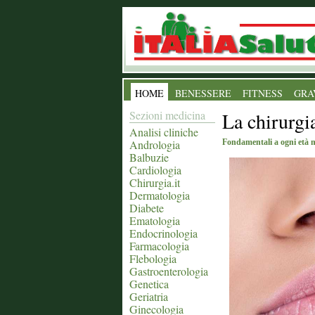
HOME
BENESSERE
FITNESS
GRA
Sezioni medicina
La chirurgia
Analisi cliniche
Andrologia
Fondamentali a ogni età 
Balbuzie
Cardiologia
Chirurgia.it
Dermatologia
Diabete
Ematologia
Endocrinologia
Farmacologia
Flebologia
Gastroenterologia
Genetica
Geriatria
Ginecologia