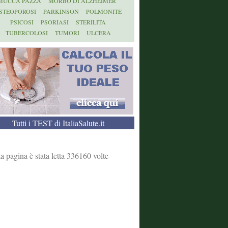
MUCCA PAZZA
MORBO DI ALZHEIMER
STEOPOROSI
PARKINSON
POLMONITE
PSICOSI
PSORIASI
STERILITA
TUBERCOLOSI
TUMORI
ULCERA
Tutti i TEST di ItaliaSalute.it
a pagina è stata letta 336160 volte