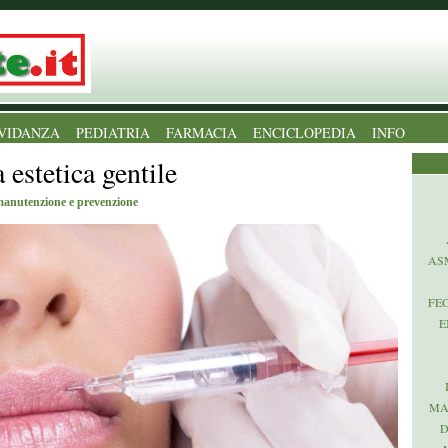
VIDANZA
PEDIATRIA
FARMACIA
ENCICLOPEDIA
INFO
 estetica gentile
manutenzione e prevenzione
AS
FE
E
MA
D