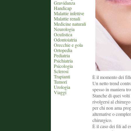
Gravidanza
Handicap
Malattie infettive
Malattie renali
Medicine naturali
Neurologia
Oculistica
Odontoiatria
Orecchie e gola
Ortopedia
Pediatria
Psichiatria
Psicologia
Sclerosi
Trapianti
È il momento dei fille
Tumori
Un netto trend contro s
Urologia
spesso in maniera tr
Viaggi
Stanche di quei volti
rivolgersi al chirurg
per chi non ama propr
alternative o compleme
chirurgico.
È il caso dei fili a