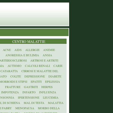
CENTRO MALATTIE
ACNE
AIDS
ALLERGIE
ANEMIE
ANORESSIA E BULIMIA
ANSIA
ARTERIOSCLEROSI
ARTROSI E ARTRITI
MA
AUTISMO
CALCOLI RENALI
CARIE
CATARATTA
CIRROSI E MALATTIE DEL
GATO
COLITE
DEPRESSIONE
DIABETE
MORROIDI E STIPSI
EPATITI
EPILESSIA
FRATTURE
GASTRITI
HERPES
IMPOTENZA
INFARTO
INFLUENZA
INSONNIA
IPERTENSIONE
LEUCEMIA
L DI SCHIENA
MAL DI TESTA
MALATTIA
I FABRY
MENOPAUSA
MORBO DELLA