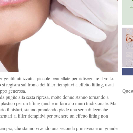
O
r gentili utilizzati a piccole pennellate per ridisegnare il volto.
i registra sul fronte dei filler riempitivi a effetto lifting, usati
oppo generosa.
Quest
 da pugile alla sesta ripresa, molte donne stanno tornando a
o plastico per un lifting (anche in formato mini) tradizionale. Ma
io il bisturi, stanno prendendo piede una serie di tecniche
ntari ai filler riempitivi per ottenere un effetto lifting non
d esempio, che stanno vivendo una seconda primavera e un grande