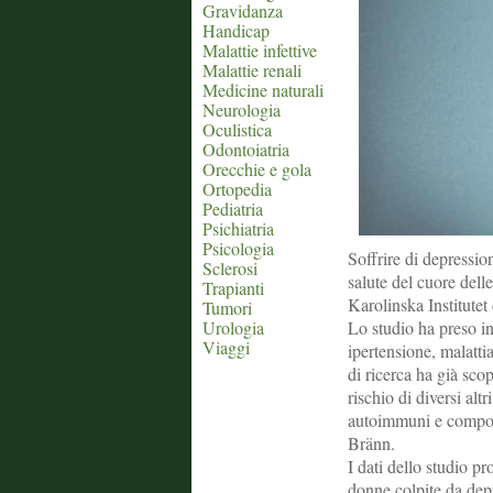
Gravidanza
Handicap
Malattie infettive
Malattie renali
Medicine naturali
Neurologia
Oculistica
Odontoiatria
Orecchie e gola
Ortopedia
Pediatria
Psichiatria
Psicologia
Soffrire di depressi
Sclerosi
salute del cuore dell
Trapianti
Karolinska Institute
Tumori
Urologia
Lo studio ha preso i
Viaggi
ipertensione, malatti
di ricerca ha già sco
rischio di diversi altr
autoimmuni e comport
Bränn.
I dati dello studio 
donne colpite da depr