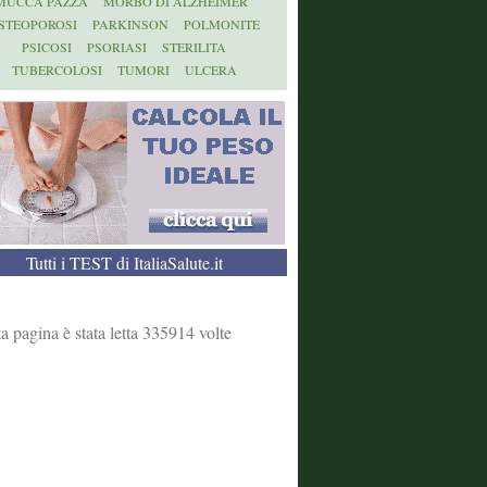
MUCCA PAZZA
MORBO DI ALZHEIMER
STEOPOROSI
PARKINSON
POLMONITE
PSICOSI
PSORIASI
STERILITA
TUBERCOLOSI
TUMORI
ULCERA
Tutti i TEST di ItaliaSalute.it
a pagina è stata letta 335914 volte