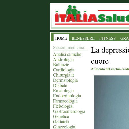
HOME
BENESSERE
FITNESS
GRA
Sezioni medicina
La depressi
Analisi cliniche
cuore
Andrologia
Balbuzie
Cardiologia
Aumento del rischio cardi
Chirurgia.it
Dermatologia
Diabete
Ematologia
Endocrinologia
Farmacologia
Flebologia
Gastroenterologia
Genetica
Geriatria
Ginecologia