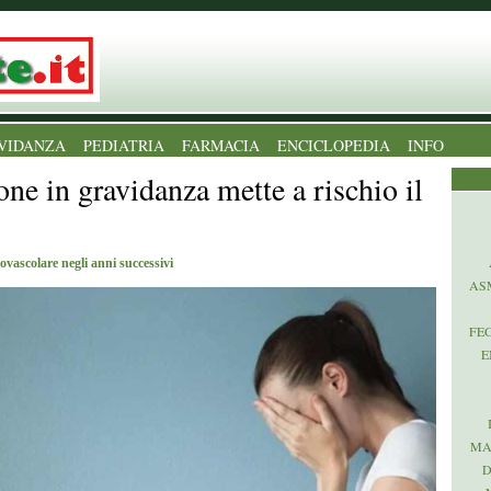
VIDANZA
PEDIATRIA
FARMACIA
ENCICLOPEDIA
INFO
one in gravidanza mette a rischio il
ovascolare negli anni successivi
AS
FE
E
MA
D