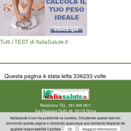
Tutti i TEST di ItaliaSalute.it
Questa pagina è stata letta 336233 volte
Redazione TEL. 351.666.0811
Via Albanese Ruffo 48, 00178 Roma
Centro Medico Okmedicina.it Via Albanese Ruffo 40-46, 00178 Roma
Mail
Italiasalute.it non ha pubblicità ne cookies. Chiudendo questo banner,
redazione
scorrendo questa pagina o cliccando qualunque suo elemento dispensi da
Copyright © 2000-2023 Okmedicina ONLUS Riproduzione riservata anche
qualsisi responsabilità il portale
Ok
Maggiori Informazioni