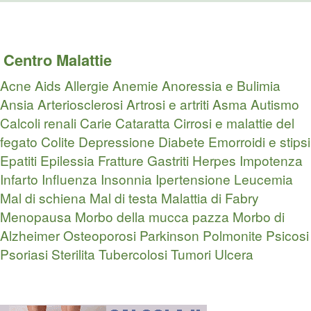
Centro Malattie
Acne
Aids
Allergie
Anemie
Anoressia e Bulimia
Ansia
Arteriosclerosi
Artrosi e artriti
Asma
Autismo
Calcoli renali
Carie
Cataratta
Cirrosi e malattie del
fegato
Colite
Depressione
Diabete
Emorroidi e stipsi
Epatiti
Epilessia
Fratture
Gastriti
Herpes
Impotenza
Infarto
Influenza
Insonnia
Ipertensione
Leucemia
Mal di schiena
Mal di testa
Malattia di Fabry
Menopausa
Morbo della mucca pazza
Morbo di
Alzheimer
Osteoporosi
Parkinson
Polmonite
Psicosi
Psoriasi
Sterilita
Tubercolosi
Tumori
Ulcera