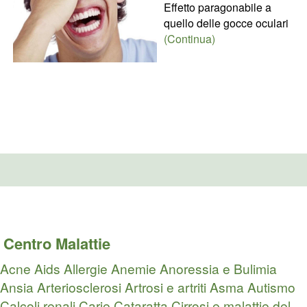
Effetto paragonabile a
quello delle gocce oculari
(Continua)
Centro Malattie
Acne
Aids
Allergie
Anemie
Anoressia e Bulimia
Ansia
Arteriosclerosi
Artrosi e artriti
Asma
Autismo
Calcoli renali
Carie
Cataratta
Cirrosi e malattie del