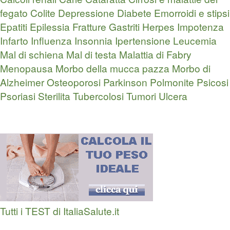
fegato
Colite
Depressione
Diabete
Emorroidi e stipsi
Epatiti
Epilessia
Fratture
Gastriti
Herpes
Impotenza
Infarto
Influenza
Insonnia
Ipertensione
Leucemia
Mal di schiena
Mal di testa
Malattia di Fabry
Menopausa
Morbo della mucca pazza
Morbo di
Alzheimer
Osteoporosi
Parkinson
Polmonite
Psicosi
Psoriasi
Sterilita
Tubercolosi
Tumori
Ulcera
Tutti i TEST di ItaliaSalute.it