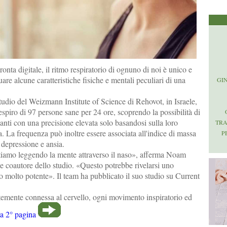
nta digitale, il ritmo respiratorio di ognuno di noi è unico e
are alcune caratteristiche fisiche e mentali peculiari di una
GI
 studio del Weizmann Institute of Science di Rehovot, in Israele,
respiro di 97 persone sane per 24 ore, scoprendo la possibilità di
ipanti con una precisione elevata solo basandosi sulla loro
TR
a. La frequenza può inoltre essere associata all'indice di massa
P
 depressione e ansia.
stiamo leggendo la mente attraverso il naso», afferma Noam
e coautore dello studio. «Questo potrebbe rivelarsi uno
 molto potente». Il team ha pubblicato il suo studio su Current
rtemente connessa al cervello, ogni movimento inspiratorio ed
la 2° pagina