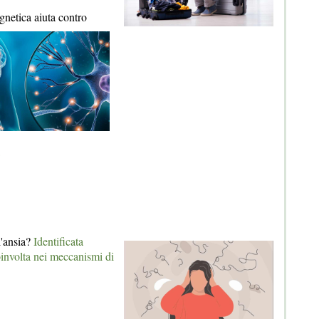
netica aiuta contro
l'ansia?
Identificata
oinvolta nei meccanismi di