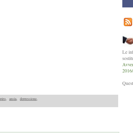
Le in
sosti
Avver
2016
Quest
spiro
,
ansia
,
depressione
,