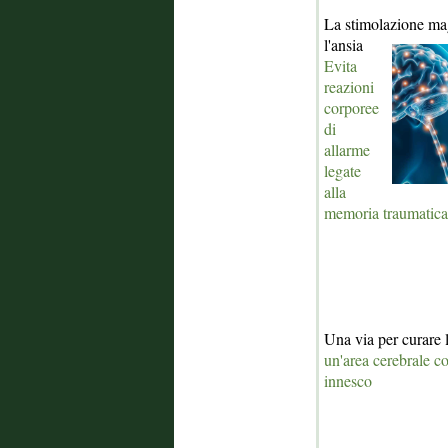
La stimolazione mag
l'ansia
Evita
reazioni
corporee
di
allarme
legate
alla
memoria traumatica
Una via per curare 
un'area cerebrale c
innesco