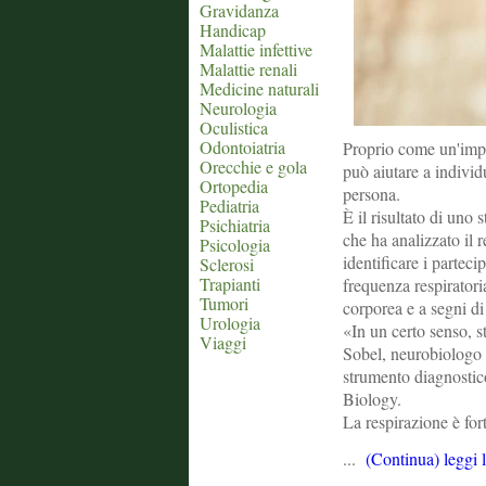
Gravidanza
Handicap
Malattie infettive
Malattie renali
Medicine naturali
Neurologia
Oculistica
Odontoiatria
Proprio come un'impro
Orecchie e gola
può aiutare a individu
Ortopedia
persona.
Pediatria
È il risultato di uno
Psichiatria
che ha analizzato il 
Psicologia
identificare i partec
Sclerosi
Trapianti
frequenza respiratori
Tumori
corporea e a segni di
Urologia
«In un certo senso, 
Viaggi
Sobel, neurobiologo 
strumento diagnostico
Biology.
La respirazione è fo
...
(Continua) leggi 