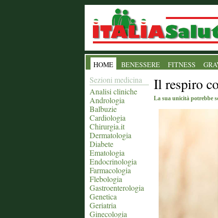
HOME
BENESSERE
FITNESS
GRA
Sezioni medicina
Il respiro 
Analisi cliniche
Andrologia
La sua unicità potrebbe se
Balbuzie
Cardiologia
Chirurgia.it
Dermatologia
Diabete
Ematologia
Endocrinologia
Farmacologia
Flebologia
Gastroenterologia
Genetica
Geriatria
Ginecologia