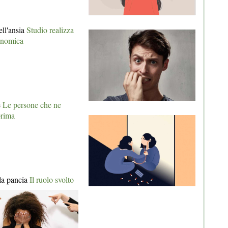
ell'ansia
Studio realizza
genomica
e
Le persone che ne
prima
la pancia
Il ruolo svolto