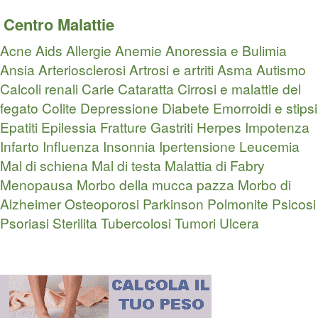
Centro Malattie
Acne
Aids
Allergie
Anemie
Anoressia e Bulimia
Ansia
Arteriosclerosi
Artrosi e artriti
Asma
Autismo
Calcoli renali
Carie
Cataratta
Cirrosi e malattie del
fegato
Colite
Depressione
Diabete
Emorroidi e stipsi
Epatiti
Epilessia
Fratture
Gastriti
Herpes
Impotenza
Infarto
Influenza
Insonnia
Ipertensione
Leucemia
Mal di schiena
Mal di testa
Malattia di Fabry
Menopausa
Morbo della mucca pazza
Morbo di
Alzheimer
Osteoporosi
Parkinson
Polmonite
Psicosi
Psoriasi
Sterilita
Tubercolosi
Tumori
Ulcera