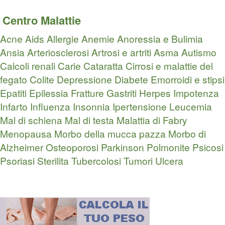
Centro Malattie
Acne
Aids
Allergie
Anemie
Anoressia e Bulimia
Ansia
Arteriosclerosi
Artrosi e artriti
Asma
Autismo
Calcoli renali
Carie
Cataratta
Cirrosi e malattie del
fegato
Colite
Depressione
Diabete
Emorroidi e stipsi
Epatiti
Epilessia
Fratture
Gastriti
Herpes
Impotenza
Infarto
Influenza
Insonnia
Ipertensione
Leucemia
Mal di schiena
Mal di testa
Malattia di Fabry
Menopausa
Morbo della mucca pazza
Morbo di
Alzheimer
Osteoporosi
Parkinson
Polmonite
Psicosi
Psoriasi
Sterilita
Tubercolosi
Tumori
Ulcera