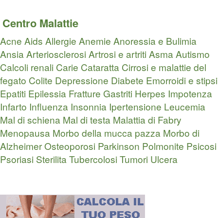
Centro Malattie
Acne
Aids
Allergie
Anemie
Anoressia e Bulimia
Ansia
Arteriosclerosi
Artrosi e artriti
Asma
Autismo
Calcoli renali
Carie
Cataratta
Cirrosi e malattie del
fegato
Colite
Depressione
Diabete
Emorroidi e stipsi
Epatiti
Epilessia
Fratture
Gastriti
Herpes
Impotenza
Infarto
Influenza
Insonnia
Ipertensione
Leucemia
Mal di schiena
Mal di testa
Malattia di Fabry
Menopausa
Morbo della mucca pazza
Morbo di
Alzheimer
Osteoporosi
Parkinson
Polmonite
Psicosi
Psoriasi
Sterilita
Tubercolosi
Tumori
Ulcera