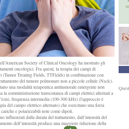
O
ell’American Society of Clinical Oncology ha mostrato gli
rattamenti oncologici. Fra questi, la terapia dei campi di
ri (Tumor Treating Fields, TTFields) in combinazione con
trattamento del tumore polmonare non a piccole cellule (Nsclc).
tano una modalità terapeutica antitumorale emergente non
Quest
 la somministrazione transcutanea di campi elettrici alternati a
 V/cm), frequenza intermedia (100-300 kHz) (l'approccio è
ia del campo elettrico alternato) che esercitano una forza
 cariche e polarizzabili note come dipoli.
ono influenzati dalla durata del trattamento, dall’intensità del
aumento dell’intensità produce una maggiore riduzione della