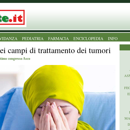
VIDANZA
PEDIATRIA
FARMACIA
ENCICLOPEDIA
INFO
dei campi di trattamento dei tumori
ultimo congresso Asco
AS
FE
E
MA
D