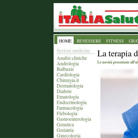
HOME
BENESSERE
FITNESS
GRA
Sezioni medicina
La terapia 
Analisi cliniche
Andrologia
Le novità presentate all’
Balbuzie
Cardiologia
Chirurgia.it
Dermatologia
Diabete
Ematologia
Endocrinologia
Farmacologia
Flebologia
Gastroenterologia
Genetica
Geriatria
Ginecologia