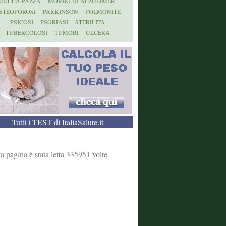
MUCCA PAZZA
MORBO DI ALZHEIMER
STEOPOROSI
PARKINSON
POLMONITE
PSICOSI
PSORIASI
STERILITA
TUBERCOLOSI
TUMORI
ULCERA
Tutti i TEST di ItaliaSalute.it
a pagina è stata letta 335951 volte