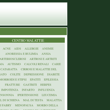
CENTRO MALATTIE
ACNE
AIDS
ALLERGIE
ANEMIE
ANORESSIA E BULIMIA
ANSIA
ARTERIOSCLEROSI
ARTROSI E ARTRITI
MA
AUTISMO
CALCOLI RENALI
CARIE
CATARATTA
CIRROSI E MALATTIE DEL
GATO
COLITE
DEPRESSIONE
DIABETE
MORROIDI E STIPSI
EPATITI
EPILESSIA
FRATTURE
GASTRITI
HERPES
IMPOTENZA
INFARTO
INFLUENZA
INSONNIA
IPERTENSIONE
LEUCEMIA
L DI SCHIENA
MAL DI TESTA
MALATTIA
I FABRY
MENOPAUSA
MORBO DELLA