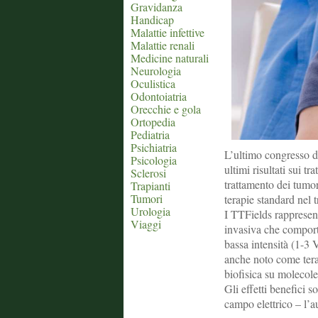
Gravidanza
Handicap
Malattie infettive
Malattie renali
Medicine naturali
Neurologia
Oculistica
Odontoiatria
Orecchie e gola
Ortopedia
Pediatria
Psichiatria
L’ultimo congresso d
Psicologia
ultimi risultati sui t
Sclerosi
trattamento dei tumo
Trapianti
Tumori
terapie standard nel 
Urologia
I TTFields rappresen
Viaggi
invasiva che comporta
bassa intensità (1-3
anche noto come terap
biofisica su molecole
Gli effetti benefici s
campo elettrico – l’