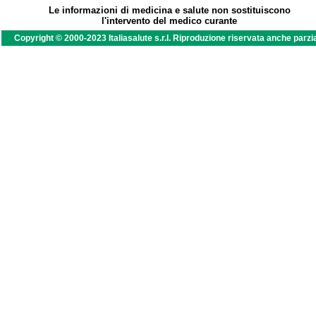
Le informazioni di medicina e salute non sostituiscono
l'intervento del medico curante
Copyright © 2000-2023 Italiasalute s.r.l. Riproduzione riservata anche parzi