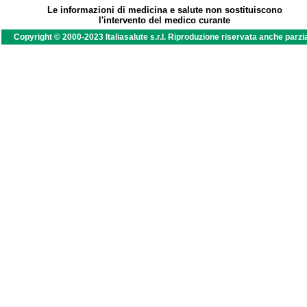
Le informazioni di medicina e salute non sostituiscono
l'intervento del medico curante
Copyright © 2000-2023 Italiasalute s.r.l. Riproduzione riservata anche parzi