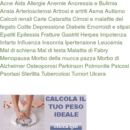
Acne
Aids
Allergie
Anemie
Anoressia e Bulimia
Ansia
Arteriosclerosi
Artrosi e artriti
Asma
Autismo
Calcoli renali
Carie
Cataratta
Cirrosi e malattie del
fegato
Colite
Depressione
Diabete
Emorroidi e stipsi
Epatiti
Epilessia
Fratture
Gastriti
Herpes
Impotenza
Infarto
Influenza
Insonnia
Ipertensione
Leucemia
Mal di schiena
Mal di testa
Malattia di Fabry
Menopausa
Morbo della mucca pazza
Morbo di
Alzheimer
Osteoporosi
Parkinson
Polmonite
Psicosi
Psoriasi
Sterilita
Tubercolosi
Tumori
Ulcera