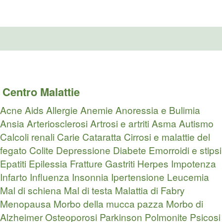
Centro Malattie
Acne
Aids
Allergie
Anemie
Anoressia e Bulimia
Ansia
Arteriosclerosi
Artrosi e artriti
Asma
Autismo
Calcoli renali
Carie
Cataratta
Cirrosi e malattie del
fegato
Colite
Depressione
Diabete
Emorroidi e stipsi
Epatiti
Epilessia
Fratture
Gastriti
Herpes
Impotenza
Infarto
Influenza
Insonnia
Ipertensione
Leucemia
Mal di schiena
Mal di testa
Malattia di Fabry
Menopausa
Morbo della mucca pazza
Morbo di
Alzheimer
Osteoporosi
Parkinson
Polmonite
Psicosi