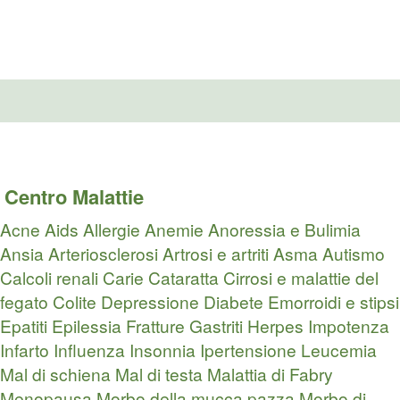
Centro Malattie
Acne
Aids
Allergie
Anemie
Anoressia e Bulimia
Ansia
Arteriosclerosi
Artrosi e artriti
Asma
Autismo
Calcoli renali
Carie
Cataratta
Cirrosi e malattie del
fegato
Colite
Depressione
Diabete
Emorroidi e stipsi
Epatiti
Epilessia
Fratture
Gastriti
Herpes
Impotenza
Infarto
Influenza
Insonnia
Ipertensione
Leucemia
Mal di schiena
Mal di testa
Malattia di Fabry
Menopausa
Morbo della mucca pazza
Morbo di