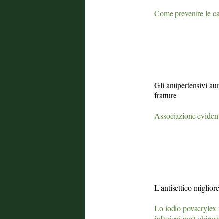
Come prevenire le ca
Gli antipertensivi au
fratture
Associazione evident
L'antisettico migliore
Lo iodio povacrylex r
infezioni post-chirur