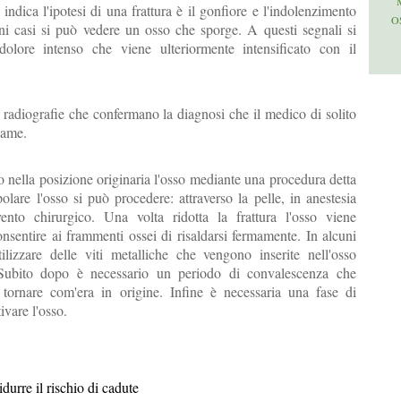
indica l'ipotesi di una frattura è il gonfiore e l'indolenzimento
O
ni casi si può vedere un osso che sporge. A questi segnali si
lore intenso che viene ulteriormente intensificato con il
 radiografie che confermano la diagnosi che il medico di solito
same.
o nella posizione originaria l'osso mediante una procedura detta
olare l'osso si può procedere: attraverso la pelle, in anestesia
ento chirurgico. Una volta ridotta la frattura l'osso viene
nsentire ai frammenti ossei di risaldarsi fermamente. In alcuni
ilizzare delle viti metalliche che vengono inserite nell'osso
 Subito dopo è necessario un periodo di convalescenza che
i tornare com'era in origine. Infine è necessaria una fase di
tivare l'osso.
durre il rischio di cadute