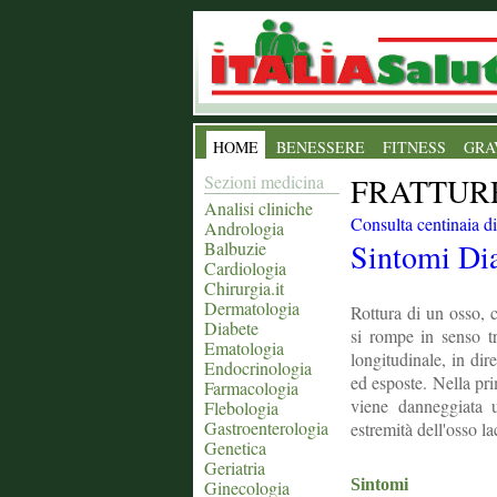
HOME
BENESSERE
FITNESS
GRA
Sezioni medicina
FRATTUR
Analisi cliniche
Consulta centinaia di t
Andrologia
Sintomi
Di
Balbuzie
Cardiologia
Chirurgia.it
Dermatologia
Rottura di un osso, 
Diabete
si rompe in senso t
Ematologia
longitudinale, in dir
Endocrinologia
ed esposte. Nella prim
Farmacologia
viene danneggiata u
Flebologia
Gastroenterologia
estremità dell'osso l
Genetica
Geriatria
Sintomi
Ginecologia