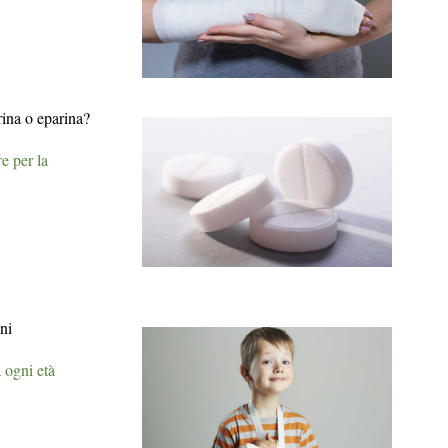
rina o eparina?
e per la
ni
 ogni età