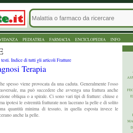
VIDANZA
PEDIATRIA
FARMACIA
ENCICLOPEDIA
INFO
E
esti. Indice di tutti gli articoli Fratture
agnosi
Terapia
AS
che spesso viene provocata da una caduta. Generalmente l'osso
rasversale, ma può succedere che avvenga una frattura anche
FE
ezione obliqua o a spirale. Ci sono vari tipi di fratture: chiuse e
E
a ipotesi le estremità fratturate non lacerano la pelle e di solito
na quantità minima di tessuto, in quella esposta invece le
acerano anche la pelle.
MA
D