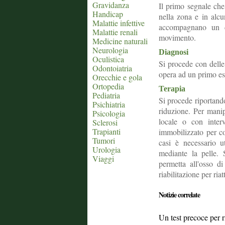
Gravidanza
Il primo segnale che 
Handicap
nella zona e in alcu
Malattie infettive
accompagnano un do
Malattie renali
movimento.
Medicine naturali
Neurologia
Diagnosi
Oculistica
Si procede con delle
Odontoiatria
opera ad un primo e
Orecchie e gola
Ortopedia
Terapia
Pediatria
Si procede riportand
Psichiatria
riduzione. Per manip
Psicologia
locale o con interv
Sclerosi
Trapianti
immobilizzato per co
Tumori
casi è necessario ut
Urologia
mediante la pelle.
Viaggi
permetta all'osso d
riabilitazione per riat
Notizie correlate
Un test precoce per ri