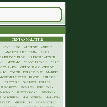
CENTRO MALATTIE
ACNE
AIDS
ALLERGIE
ANEMIE
ANORESSIA E BULIMIA
ANSIA
ARTERIOSCLEROSI
ARTROSI E ARTRITI
MA
AUTISMO
CALCOLI RENALI
CARIE
CATARATTA
CIRROSI E MALATTIE DEL
GATO
COLITE
DEPRESSIONE
DIABETE
MORROIDI E STIPSI
EPATITI
EPILESSIA
FRATTURE
GASTRITI
HERPES
IMPOTENZA
INFARTO
INFLUENZA
INSONNIA
IPERTENSIONE
LEUCEMIA
L DI SCHIENA
MAL DI TESTA
MALATTIA
I FABRY
MENOPAUSA
MORBO DELLA