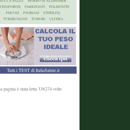
MUCCA PAZZA
MORBO DI ALZHEIMER
STEOPOROSI
PARKINSON
POLMONITE
PSICOSI
PSORIASI
STERILITA
TUBERCOLOSI
TUMORI
ULCERA
Tutti i TEST di ItaliaSalute.it
a pagina è stata letta 336274 volte