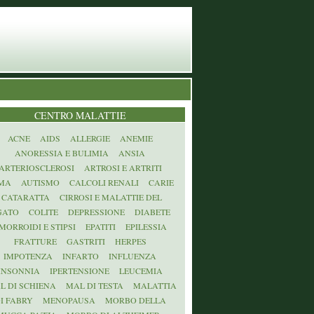
CENTRO MALATTIE
ACNE
AIDS
ALLERGIE
ANEMIE
ANORESSIA E BULIMIA
ANSIA
ARTERIOSCLEROSI
ARTROSI E ARTRITI
MA
AUTISMO
CALCOLI RENALI
CARIE
CATARATTA
CIRROSI E MALATTIE DEL
GATO
COLITE
DEPRESSIONE
DIABETE
MORROIDI E STIPSI
EPATITI
EPILESSIA
FRATTURE
GASTRITI
HERPES
IMPOTENZA
INFARTO
INFLUENZA
INSONNIA
IPERTENSIONE
LEUCEMIA
L DI SCHIENA
MAL DI TESTA
MALATTIA
I FABRY
MENOPAUSA
MORBO DELLA