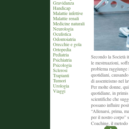
Gravidanza
Handicap
Malattie infettive
Malattie renali
Medicine naturali
Neurologia
Oculistica
Odontoiatria
Orecchie e gola
Ortopedia
Pediatria
Secondo la Società it
Psichiatria
le mestruazioni, soffr
Psicologia
problema raggiunge i
Sclerosi
quotidiani, causando
Trapianti
Tumori
di assenteismo nel la
Urologia
Per molte donne, quin
Viaggi
quotidiane, in primi
scientifiche che sugg
possano influire posi
“Allenarsi, prima, m
per il nostro corpo”
Coaching, il metodo o