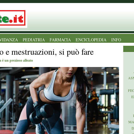
VIDANZA
PEDIATRIA
FARMACIA
ENCICLOPEDIA
INFO
 e mestruazioni, si può fare
ca è un prezioso alleato
AS
FE
E
MA
D