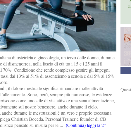
O
aliana di ostetricia e ginecologia, un terzo delle donne, durante
e di dismenorrea; nella fascia di età tra i 15 e i 25 anni il
l 70%. Condizione che rende complesso gestire gli impegni
 tassi dal 13% al 51% di assenteismo a scuola e dal 5% al 15%
voro.
di, il dolore mestruale significa rimandare molte attività
Quest
s l’allenamento. Sono, però, sempre più numerose, le evidenze
eriscono come uno stile di vita attivo e una sana alimentazione,
tivamente sul nostro benessere, anche durante il ciclo.
a anche durante le mestruazioni è un vero e proprio toccasana
 spiega Christian Boceda, Personal Trainer e founder di CB
listico pensato su misura per le ...
(Continua) leggi la 2°