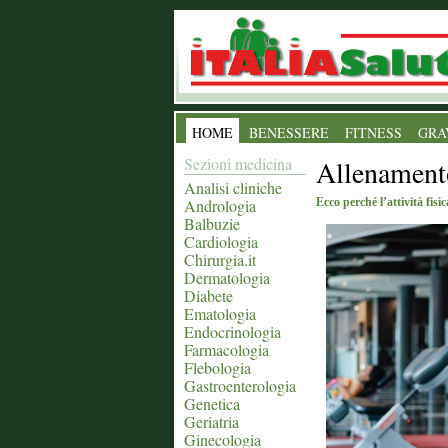
HOME
BENESSERE
FITNESS
GRA
Sezioni medicina
Allenamento
Analisi cliniche
Andrologia
Ecco perché l’attività fisi
Balbuzie
Cardiologia
Chirurgia.it
Dermatologia
Diabete
Ematologia
Endocrinologia
Farmacologia
Flebologia
Gastroenterologia
Genetica
Geriatria
Ginecologia