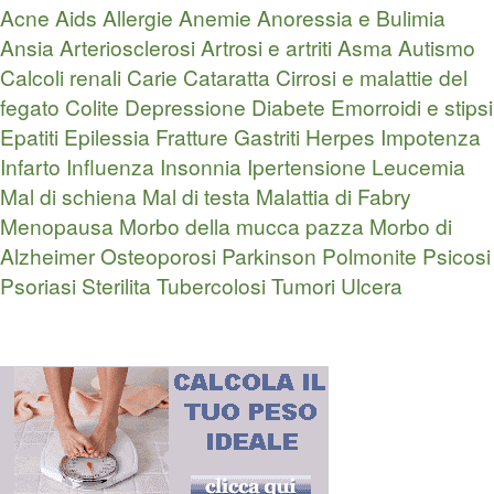
Acne
Aids
Allergie
Anemie
Anoressia e Bulimia
Ansia
Arteriosclerosi
Artrosi e artriti
Asma
Autismo
Calcoli renali
Carie
Cataratta
Cirrosi e malattie del
fegato
Colite
Depressione
Diabete
Emorroidi e stipsi
Epatiti
Epilessia
Fratture
Gastriti
Herpes
Impotenza
Infarto
Influenza
Insonnia
Ipertensione
Leucemia
Mal di schiena
Mal di testa
Malattia di Fabry
Menopausa
Morbo della mucca pazza
Morbo di
Alzheimer
Osteoporosi
Parkinson
Polmonite
Psicosi
Psoriasi
Sterilita
Tubercolosi
Tumori
Ulcera