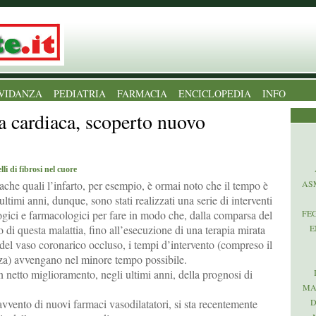
VIDANZA
PEDIATRIA
FARMACIA
ENCICLOPEDIA
INFO
za cardiaca, scoperto nuovo
lli di fibrosi nel cuore
ache quali l’infarto, per esempio, è ormai noto che il tempo è
AS
ltimi anni, dunque, sono stati realizzati una serie di interventi
ogici e farmacologici per fare in modo che, dalla comparsa del
FE
o di questa malattia, fino all’esecuzione di una terapia mirata
E
 del vaso coronarico occluso, i tempi d’intervento (compreso il
za) avvengano nel minore tempo possibile.
netto miglioramento, negli ultimi anni, della prognosi di
MA
avvento di nuovi farmaci vasodilatatori, si sta recentemente
D