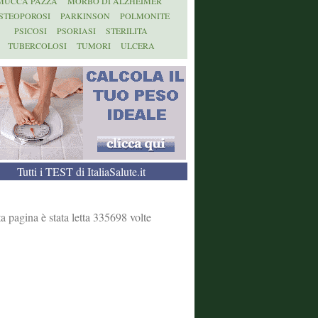
MUCCA PAZZA
MORBO DI ALZHEIMER
STEOPOROSI
PARKINSON
POLMONITE
PSICOSI
PSORIASI
STERILITA
TUBERCOLOSI
TUMORI
ULCERA
Tutti i TEST di ItaliaSalute.it
a pagina è stata letta 335698 volte