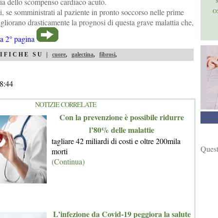
pia dello scompenso cardiaco acuto.
ti, se somministrati al paziente in pronto soccorso nelle prime
O
igliorano drasticamente la prognosi di questa grave malattia che,
la 2° pagina
IFICHE SU |
cuore
,
galectina
,
fibrosi
,
8:44
NOTIZIE CORRELATE
Con la prevenzione è possibile ridurre
l’80% delle malattie
tagliare 42 miliardi di costi e oltre 200mila
Quest
morti
(Continua)
L’infezione da Covid-19 peggiora la salute