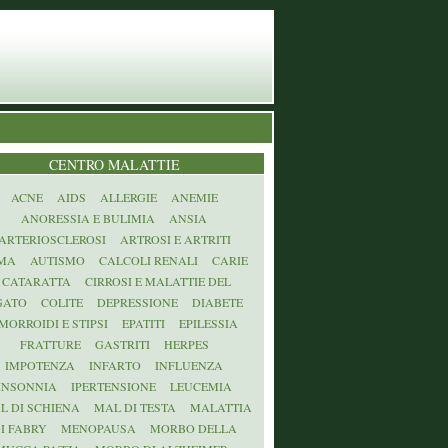
CENTRO MALATTIE
ACNE
AIDS
ALLERGIE
ANEMIE
ANORESSIA E BULIMIA
ANSIA
ARTERIOSCLEROSI
ARTROSI E ARTRITI
MA
AUTISMO
CALCOLI RENALI
CARIE
CATARATTA
CIRROSI E MALATTIE DEL
GATO
COLITE
DEPRESSIONE
DIABETE
MORROIDI E STIPSI
EPATITI
EPILESSIA
FRATTURE
GASTRITI
HERPES
IMPOTENZA
INFARTO
INFLUENZA
INSONNIA
IPERTENSIONE
LEUCEMIA
L DI SCHIENA
MAL DI TESTA
MALATTIA
I FABRY
MENOPAUSA
MORBO DELLA