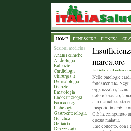
HOME
BENESSERE
FITNESS
GRA
Sezioni medicina
Insufficien
Analisi cliniche
marcatore
Andrologia
Balbuzie
Cardiologia
La Galectina 3 indica i live
Chirurgia.it
Nelle patologie cardi
Dermatologia
fondamentale. Negli u
Diabete
organizzativi, tecnol
Ematologia
dolore toracico, tipic
Endocrinologia
alla ricanalizzazione
Farmacologia
Flebologia
trasporto in ambulan
Gastroenterologia
Ciò ha comportato un 
Genetica
questa malattia.
Geriatria
Tale concetto, con l’
Ginecologia