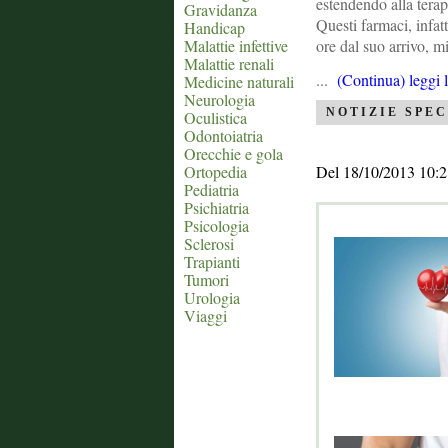
estendendo alla tera
Gravidanza
Questi farmaci, infat
Handicap
Malattie infettive
ore dal suo arrivo, m
Malattie renali
...
(Continua) leggi 
Medicine naturali
Neurologia
NOTIZIE SPEC
Oculistica
Odontoiatria
Orecchie e gola
Ortopedia
Del 18/10/2013 10:2
Pediatria
Psichiatria
Psicologia
Sclerosi
Trapianti
Tumori
Urologia
Viaggi