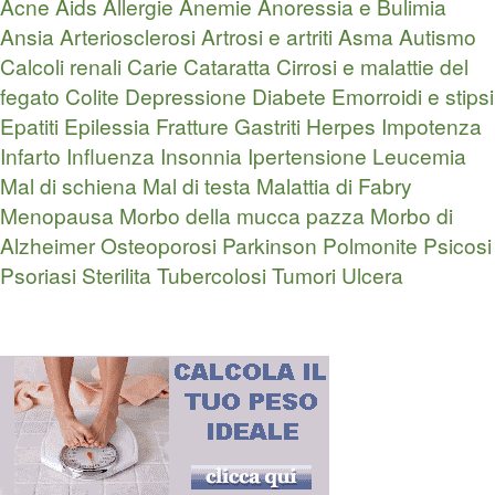
Acne
Aids
Allergie
Anemie
Anoressia e Bulimia
Ansia
Arteriosclerosi
Artrosi e artriti
Asma
Autismo
Calcoli renali
Carie
Cataratta
Cirrosi e malattie del
fegato
Colite
Depressione
Diabete
Emorroidi e stipsi
Epatiti
Epilessia
Fratture
Gastriti
Herpes
Impotenza
Infarto
Influenza
Insonnia
Ipertensione
Leucemia
Mal di schiena
Mal di testa
Malattia di Fabry
Menopausa
Morbo della mucca pazza
Morbo di
Alzheimer
Osteoporosi
Parkinson
Polmonite
Psicosi
Psoriasi
Sterilita
Tubercolosi
Tumori
Ulcera