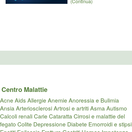
(Continua)
Centro Malattie
Acne
Aids
Allergie
Anemie
Anoressia e Bulimia
Ansia
Arteriosclerosi
Artrosi e artriti
Asma
Autismo
Calcoli renali
Carie
Cataratta
Cirrosi e malattie del
fegato
Colite
Depressione
Diabete
Emorroidi e stipsi
Epatiti
Epilessia
Fratture
Gastriti
Herpes
Impotenza