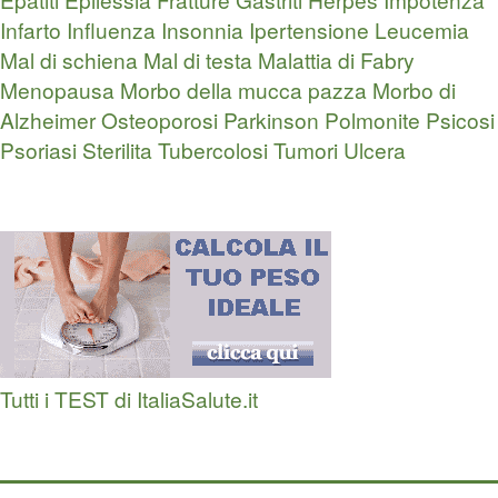
Infarto
Influenza
Insonnia
Ipertensione
Leucemia
Mal di schiena
Mal di testa
Malattia di Fabry
Menopausa
Morbo della mucca pazza
Morbo di
Alzheimer
Osteoporosi
Parkinson
Polmonite
Psicosi
Psoriasi
Sterilita
Tubercolosi
Tumori
Ulcera
Tutti i TEST di ItaliaSalute.it