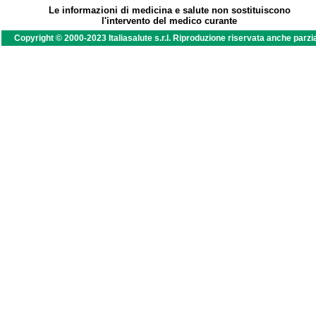
Le informazioni di medicina e salute non sostituiscono
l'intervento del medico curante
Copyright © 2000-2023 Italiasalute s.r.l. Riproduzione riservata anche parzi