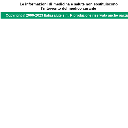
Le informazioni di medicina e salute non sostituiscono
l'intervento del medico curante
Copyright © 2000-2023 Italiasalute s.r.l. Riproduzione riservata anche parzi