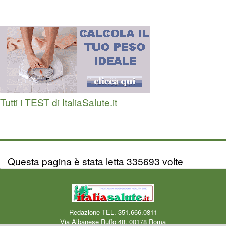
Tutti i TEST di ItaliaSalute.it
Questa pagina è stata letta 335693 volte
Redazione TEL. 351.666.0811
Via Albanese Ruffo 48, 00178 Roma