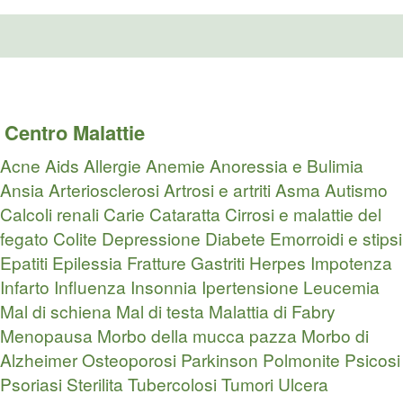
Centro Malattie
Acne
Aids
Allergie
Anemie
Anoressia e Bulimia
Ansia
Arteriosclerosi
Artrosi e artriti
Asma
Autismo
Calcoli renali
Carie
Cataratta
Cirrosi e malattie del
fegato
Colite
Depressione
Diabete
Emorroidi e stipsi
Epatiti
Epilessia
Fratture
Gastriti
Herpes
Impotenza
Infarto
Influenza
Insonnia
Ipertensione
Leucemia
Mal di schiena
Mal di testa
Malattia di Fabry
Menopausa
Morbo della mucca pazza
Morbo di
Alzheimer
Osteoporosi
Parkinson
Polmonite
Psicosi
Psoriasi
Sterilita
Tubercolosi
Tumori
Ulcera