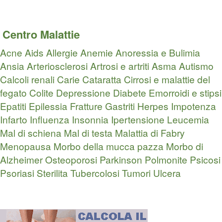
Centro Malattie
Acne
Aids
Allergie
Anemie
Anoressia e Bulimia
Ansia
Arteriosclerosi
Artrosi e artriti
Asma
Autismo
Calcoli renali
Carie
Cataratta
Cirrosi e malattie del
fegato
Colite
Depressione
Diabete
Emorroidi e stipsi
Epatiti
Epilessia
Fratture
Gastriti
Herpes
Impotenza
Infarto
Influenza
Insonnia
Ipertensione
Leucemia
Mal di schiena
Mal di testa
Malattia di Fabry
Menopausa
Morbo della mucca pazza
Morbo di
Alzheimer
Osteoporosi
Parkinson
Polmonite
Psicosi
Psoriasi
Sterilita
Tubercolosi
Tumori
Ulcera