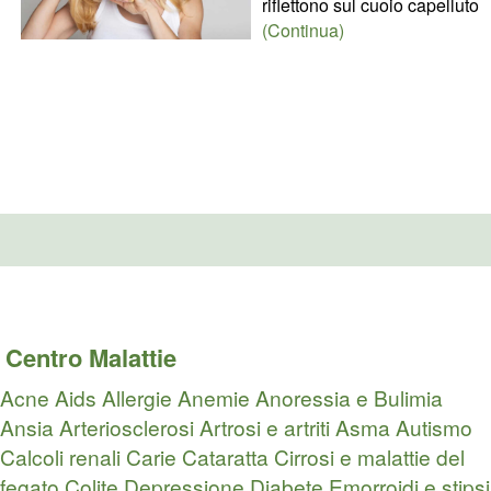
riflettono sul cuoio capelluto
(Continua)
Centro Malattie
Acne
Aids
Allergie
Anemie
Anoressia e Bulimia
Ansia
Arteriosclerosi
Artrosi e artriti
Asma
Autismo
Calcoli renali
Carie
Cataratta
Cirrosi e malattie del
fegato
Colite
Depressione
Diabete
Emorroidi e stipsi