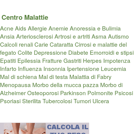
Centro Malattie
Acne
Aids
Allergie
Anemie
Anoressia e Bulimia
Ansia
Arteriosclerosi
Artrosi e artriti
Asma
Autismo
Calcoli renali
Carie
Cataratta
Cirrosi e malattie del
fegato
Colite
Depressione
Diabete
Emorroidi e stipsi
Epatiti
Epilessia
Fratture
Gastriti
Herpes
Impotenza
Infarto
Influenza
Insonnia
Ipertensione
Leucemia
Mal di schiena
Mal di testa
Malattia di Fabry
Menopausa
Morbo della mucca pazza
Morbo di
Alzheimer
Osteoporosi
Parkinson
Polmonite
Psicosi
Psoriasi
Sterilita
Tubercolosi
Tumori
Ulcera