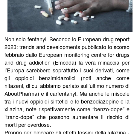
Non solo fentanyl. Secondo lo European drug report
2023: trends and developments pubblicato lo scorso
febbraio dallo European monitoring centre for drugs
and drug addiction (Emcdda) la vera minaccia per
l’Europa sarebbero soprattutto i suoi derivati, come
gli oppioidi benzimidazolici (noti anche come
nitazeni, di cui abbiamo parlato sull’ultimo numero di
AboutPharma) e il carfentanyl. Ma anche le miscele
tra i nuovi oppioidi sintetici e le benzodiazepine o la
xilazina, note rispettivamente come “benzo-dope” e
“tranq-dope” che possono aumentare il rischio di
morti per overdose.
Proprio per bloccare gli effetti tossici della xilazina -