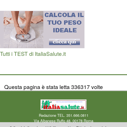
Tutti i TEST di ItaliaSalute.it
Questa pagina è stata letta 336317 volte
Redazione TEL. 351.666.0811
Via Albanese Ruffo 48, 00178 Roma
Centro Medico Okmedicina.it Via Albanese Ruffo 40-46, 00178 Roma
Mail