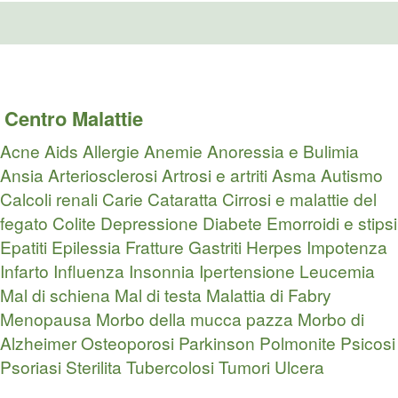
Centro Malattie
Acne
Aids
Allergie
Anemie
Anoressia e Bulimia
Ansia
Arteriosclerosi
Artrosi e artriti
Asma
Autismo
Calcoli renali
Carie
Cataratta
Cirrosi e malattie del
fegato
Colite
Depressione
Diabete
Emorroidi e stipsi
Epatiti
Epilessia
Fratture
Gastriti
Herpes
Impotenza
Infarto
Influenza
Insonnia
Ipertensione
Leucemia
Mal di schiena
Mal di testa
Malattia di Fabry
Menopausa
Morbo della mucca pazza
Morbo di
Alzheimer
Osteoporosi
Parkinson
Polmonite
Psicosi
Psoriasi
Sterilita
Tubercolosi
Tumori
Ulcera