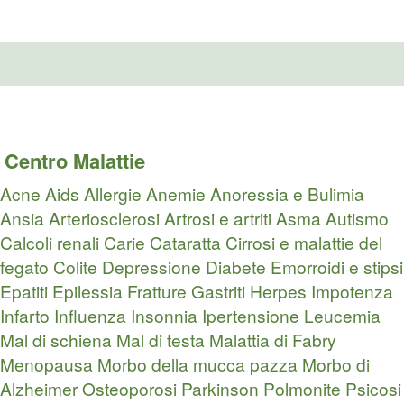
Centro Malattie
Acne
Aids
Allergie
Anemie
Anoressia e Bulimia
Ansia
Arteriosclerosi
Artrosi e artriti
Asma
Autismo
Calcoli renali
Carie
Cataratta
Cirrosi e malattie del
fegato
Colite
Depressione
Diabete
Emorroidi e stipsi
Epatiti
Epilessia
Fratture
Gastriti
Herpes
Impotenza
Infarto
Influenza
Insonnia
Ipertensione
Leucemia
Mal di schiena
Mal di testa
Malattia di Fabry
Menopausa
Morbo della mucca pazza
Morbo di
Alzheimer
Osteoporosi
Parkinson
Polmonite
Psicosi