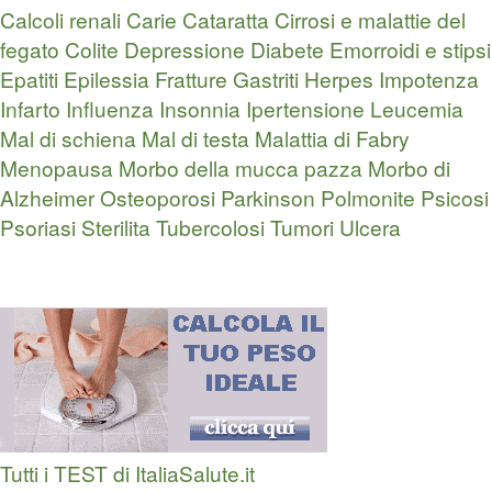
Calcoli renali
Carie
Cataratta
Cirrosi e malattie del
fegato
Colite
Depressione
Diabete
Emorroidi e stipsi
Epatiti
Epilessia
Fratture
Gastriti
Herpes
Impotenza
Infarto
Influenza
Insonnia
Ipertensione
Leucemia
Mal di schiena
Mal di testa
Malattia di Fabry
Menopausa
Morbo della mucca pazza
Morbo di
Alzheimer
Osteoporosi
Parkinson
Polmonite
Psicosi
Psoriasi
Sterilita
Tubercolosi
Tumori
Ulcera
Tutti i TEST di ItaliaSalute.it