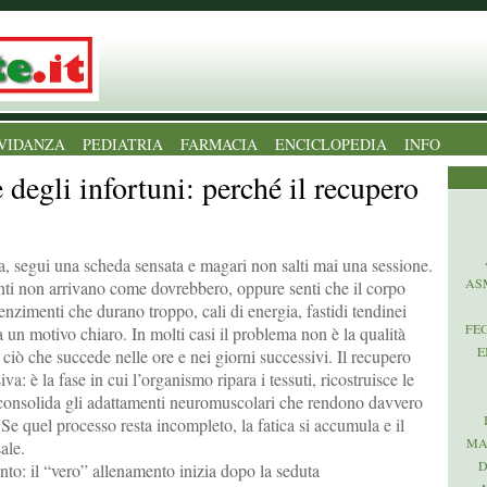
VIDANZA
PEDIATRIA
FARMACIA
ENCICLOPEDIA
INFO
 degli infortuni: perché il recupero
a, segui una scheda sensata e magari non salti mai una sessione.
AS
ti non arrivano come dovrebbero, oppure senti che il corpo
enzimenti che durano troppo, cali di energia, fastidi tendinei
FE
un motivo chiaro. In molti casi il problema non è la qualità
E
ciò che succede nelle ore e nei giorni successivi. Il recupero
a: è la fase in cui l’organismo ripara i tessuti, ricostruisce le
 consolida gli adattamenti neuromuscolari che rendono davvero
. Se quel processo resta incompleto, la fatica si accumula e il
MA
sale.
D
to: il “vero” allenamento inizia dopo la seduta