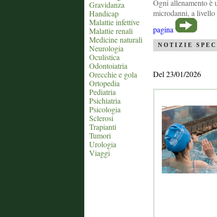
Ogni allenamento è un
Gravidanza
microdanni, a livell
Handicap
Malattie infettive
pagina
Malattie renali
Medicine naturali
NOTIZIE SPEC
Neurologia
Oculistica
Odontoiatria
Del 23/01/2026
Orecchie e gola
Ortopedia
Pediatria
Psichiatria
Psicologia
Sclerosi
Trapianti
Tumori
Urologia
Viaggi