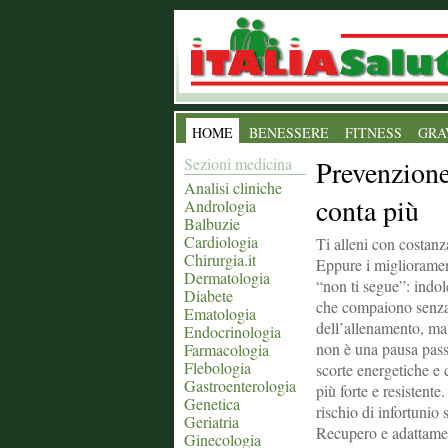
HOME
BENESSERE
FITNESS
GRA
Sezioni medicina
Prevenzione
Analisi cliniche
conta più
Andrologia
Balbuzie
Cardiologia
Ti alleni con costanz
Chirurgia.it
Eppure i miglioramen
Dermatologia
“non ti segue”: indol
Diabete
che compaiono senza 
Ematologia
dell’allenamento, ma 
Endocrinologia
non è una pausa passiv
Farmacologia
Flebologia
scorte energetiche e
Gastroenterologia
più forte e resistente
Genetica
rischio di infortunio 
Geriatria
Recupero e adattamen
Ginecologia