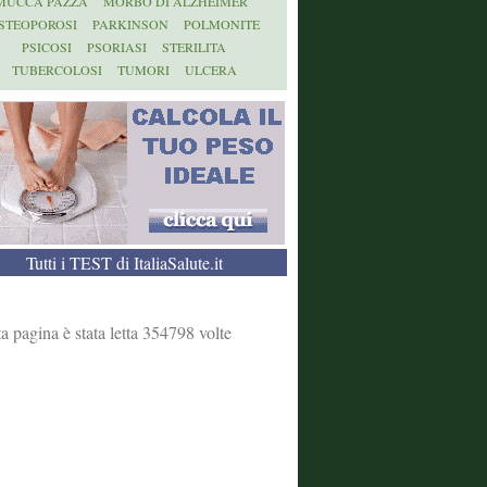
MUCCA PAZZA
MORBO DI ALZHEIMER
STEOPOROSI
PARKINSON
POLMONITE
PSICOSI
PSORIASI
STERILITA
TUBERCOLOSI
TUMORI
ULCERA
Tutti i TEST di ItaliaSalute.it
a pagina è stata letta 354798 volte