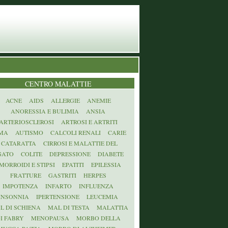
CENTRO MALATTIE
ACNE
AIDS
ALLERGIE
ANEMIE
ANORESSIA E BULIMIA
ANSIA
ARTERIOSCLEROSI
ARTROSI E ARTRITI
MA
AUTISMO
CALCOLI RENALI
CARIE
CATARATTA
CIRROSI E MALATTIE DEL
GATO
COLITE
DEPRESSIONE
DIABETE
MORROIDI E STIPSI
EPATITI
EPILESSIA
FRATTURE
GASTRITI
HERPES
IMPOTENZA
INFARTO
INFLUENZA
INSONNIA
IPERTENSIONE
LEUCEMIA
L DI SCHIENA
MAL DI TESTA
MALATTIA
I FABRY
MENOPAUSA
MORBO DELLA