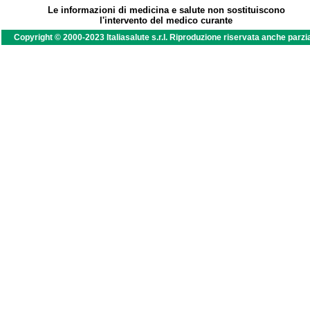
Le informazioni di medicina e salute non sostituiscono
l'intervento del medico curante
Copyright © 2000-2023 Italiasalute s.r.l. Riproduzione riservata anche parzi