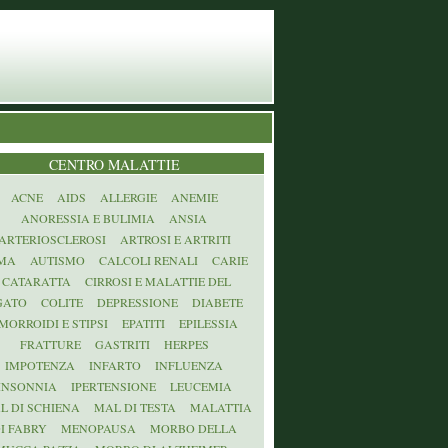
CENTRO MALATTIE
ACNE
AIDS
ALLERGIE
ANEMIE
ANORESSIA E BULIMIA
ANSIA
ARTERIOSCLEROSI
ARTROSI E ARTRITI
MA
AUTISMO
CALCOLI RENALI
CARIE
CATARATTA
CIRROSI E MALATTIE DEL
GATO
COLITE
DEPRESSIONE
DIABETE
MORROIDI E STIPSI
EPATITI
EPILESSIA
FRATTURE
GASTRITI
HERPES
IMPOTENZA
INFARTO
INFLUENZA
INSONNIA
IPERTENSIONE
LEUCEMIA
L DI SCHIENA
MAL DI TESTA
MALATTIA
I FABRY
MENOPAUSA
MORBO DELLA