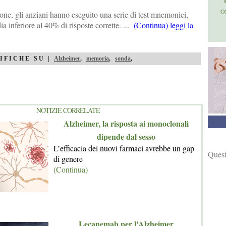
O
one, gli anziani hanno eseguito una serie di test mnemonici,
a inferiore al 40% di risposte corrette. ...
(Continua) leggi la
IFICHE SU |
Alzheimer
,
memoria
,
sonda
,
NOTIZIE CORRELATE
Alzheimer, la risposta ai monoclonali
dipende dal sesso
L’efficacia dei nuovi farmaci avrebbe un gap
Quest
di genere
(Continua)
Lecanemab per l'Alzheimer