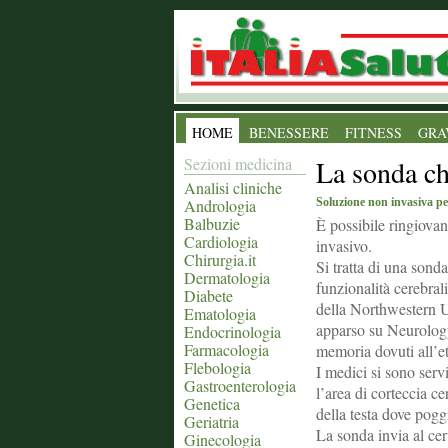
HOME
BENESSERE
FITNESS
GRA
Sezioni medicina
La sonda ch
Analisi cliniche
Andrologia
Soluzione non invasiva pe
Balbuzie
È possibile ringiova
Cardiologia
invasivo.
Chirurgia.it
Si tratta di una sonda
Dermatologia
funzionalità cerebral
Diabete
della Northwestern U
Ematologia
apparso su Neurology
Endocrinologia
Farmacologia
memoria dovuti all’et
Flebologia
I medici si sono serv
Gastroenterologia
l’area di corteccia c
Genetica
della testa dove pogg
Geriatria
La sonda invia al cer
Ginecologia