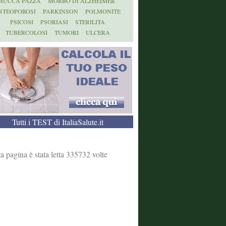
MUCCA PAZZA
MORBO DI ALZHEIMER
STEOPOROSI
PARKINSON
POLMONITE
PSICOSI
PSORIASI
STERILITA
TUBERCOLOSI
TUMORI
ULCERA
Tutti i TEST di ItaliaSalute.it
a pagina è stata letta 335732 volte