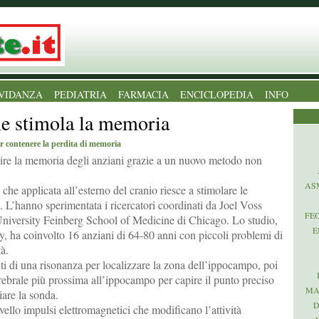
VIDANZA
PEDIATRIA
FARMACIA
ENCICLOPEDIA
INFO
e stimola la memoria
r contenere la perdita di memoria
nire la memoria degli anziani grazie a un nuovo metodo non
AS
 che applicata all’esterno del cranio riesce a stimolare le
i. L’hanno sperimentata i ricercatori coordinati da Joel Voss
FE
niversity Feinberg School of Medicine di Chicago. Lo studio,
E
, ha coinvolto 16 anziani di 64-80 anni con piccoli problemi di
à.
iti di una risonanza per localizzare la zona dell’ippocampo, poi
erebrale più prossima all’ippocampo per capire il punto preciso
MA
iare la sonda.
D
vello impulsi elettromagnetici che modificano l’attività