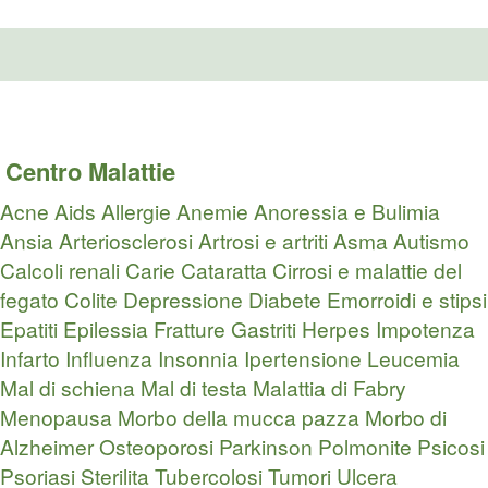
Centro Malattie
Acne
Aids
Allergie
Anemie
Anoressia e Bulimia
Ansia
Arteriosclerosi
Artrosi e artriti
Asma
Autismo
Calcoli renali
Carie
Cataratta
Cirrosi e malattie del
fegato
Colite
Depressione
Diabete
Emorroidi e stipsi
Epatiti
Epilessia
Fratture
Gastriti
Herpes
Impotenza
Infarto
Influenza
Insonnia
Ipertensione
Leucemia
Mal di schiena
Mal di testa
Malattia di Fabry
Menopausa
Morbo della mucca pazza
Morbo di
Alzheimer
Osteoporosi
Parkinson
Polmonite
Psicosi
Psoriasi
Sterilita
Tubercolosi
Tumori
Ulcera