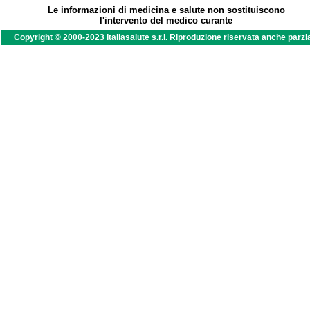
Le informazioni di medicina e salute non sostituiscono
l'intervento del medico curante
Copyright © 2000-2023 Italiasalute s.r.l. Riproduzione riservata anche parzi