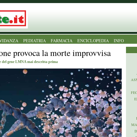
VIDANZA
PEDIATRIA
FARMACIA
ENCICLOPEDIA
INFO
one provoca la morte improvvisa
ne del gene LMNA mai descritta prima
AS
FE
E
MA
D