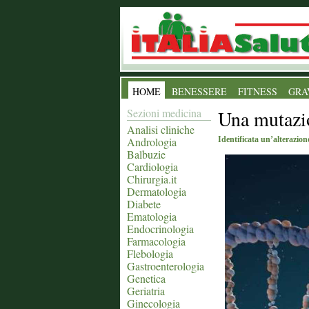
HOME
BENESSERE
FITNESS
GRA
Sezioni medicina
Una mutazi
Analisi cliniche
Andrologia
Identificata un’alterazio
Balbuzie
Cardiologia
Chirurgia.it
Dermatologia
Diabete
Ematologia
Endocrinologia
Farmacologia
Flebologia
Gastroenterologia
Genetica
Geriatria
Ginecologia