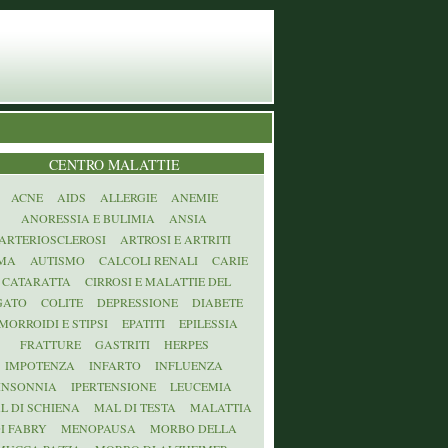
CENTRO MALATTIE
ACNE
AIDS
ALLERGIE
ANEMIE
ANORESSIA E BULIMIA
ANSIA
ARTERIOSCLEROSI
ARTROSI E ARTRITI
MA
AUTISMO
CALCOLI RENALI
CARIE
CATARATTA
CIRROSI E MALATTIE DEL
GATO
COLITE
DEPRESSIONE
DIABETE
MORROIDI E STIPSI
EPATITI
EPILESSIA
FRATTURE
GASTRITI
HERPES
IMPOTENZA
INFARTO
INFLUENZA
INSONNIA
IPERTENSIONE
LEUCEMIA
L DI SCHIENA
MAL DI TESTA
MALATTIA
I FABRY
MENOPAUSA
MORBO DELLA