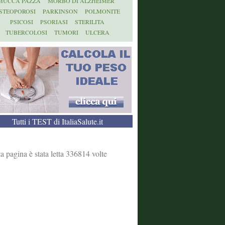
MUCCA PAZZA
MORBO DI ALZHEIMER
STEOPOROSI
PARKINSON
POLMONITE
PSICOSI
PSORIASI
STERILITA
TUBERCOLOSI
TUMORI
ULCERA
Tutti i TEST di ItaliaSalute.it
a pagina è stata letta 336814 volte