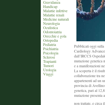
Gravidanza
Handicap
Malattie infettive
Malattie renali
Medicine naturali
Neurologia
Oculistica
Odontoiatria
Orecchie e gola
Ortopedia
Pediatria
Pubblicati oggi sulla
Psichiatria
Cardiology Advances 
Psicologia
dall’IRCCS Ospedale 
Sclerosi
mutazione genetica 
Trapianti
Tumori
e a manifestazioni ne
Urologia
La scoperta è il risul
Viaggi
collaborazione tra ne
appartenenti ad un u
provincia di Avellino
genetica, pari al 12,
mutazione presenta a
non trattate, e circa 