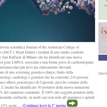
O
 rivista scientifica Journal of the American College of
(JACC): Heart Failure i risultati di uno studio condotto
San Raffaele di Milano che ha identificato una nuova
nel gene LMNA, associata a una forma grave di cardiomiopatia
uromuscolari più lievi ma clinicamente rilevanti.
tato di uno screening genetico-clinico, frutto della
Quest
urologi, cardiologi e genetisti che ha coinvolto 234 persone
nico albero genealogico di Caposele, piccolo comune della
. L’analisi ha identificato 30 portatori della nuova mutazione
8% del campione esaminato. Il 100% dei soggetti portatori della
nomalie cardiache, in molti casi non note all’anamnesi e quindi
il 43% segni ...
(Continua) leggi la 2° pagina