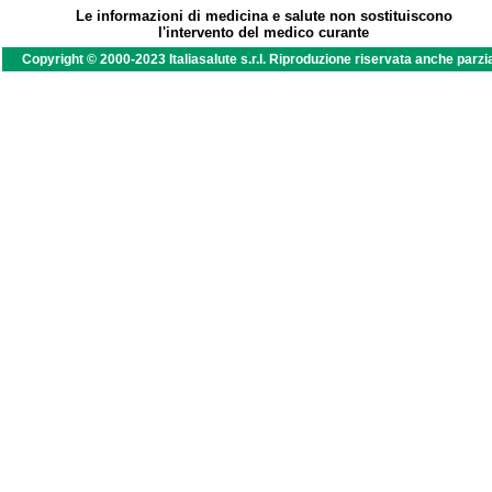
Le informazioni di medicina e salute non sostituiscono
l'intervento del medico curante
Copyright © 2000-2023 Italiasalute s.r.l. Riproduzione riservata anche parzi