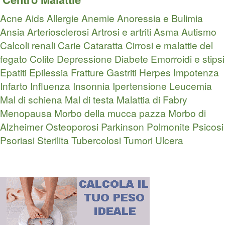
Acne
Aids
Allergie
Anemie
Anoressia e Bulimia
Ansia
Arteriosclerosi
Artrosi e artriti
Asma
Autismo
Calcoli renali
Carie
Cataratta
Cirrosi e malattie del
fegato
Colite
Depressione
Diabete
Emorroidi e stipsi
Epatiti
Epilessia
Fratture
Gastriti
Herpes
Impotenza
Infarto
Influenza
Insonnia
Ipertensione
Leucemia
Mal di schiena
Mal di testa
Malattia di Fabry
Menopausa
Morbo della mucca pazza
Morbo di
Alzheimer
Osteoporosi
Parkinson
Polmonite
Psicosi
Psoriasi
Sterilita
Tubercolosi
Tumori
Ulcera