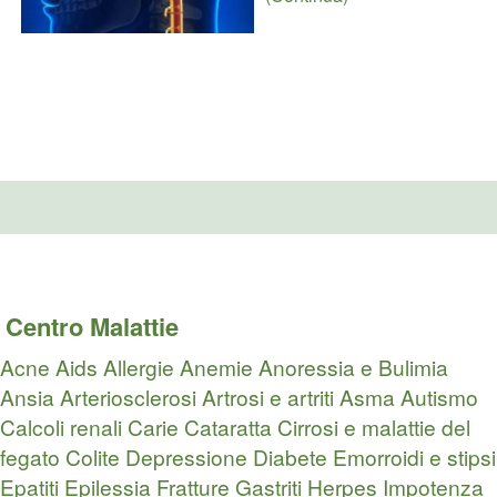
Centro Malattie
Acne
Aids
Allergie
Anemie
Anoressia e Bulimia
Ansia
Arteriosclerosi
Artrosi e artriti
Asma
Autismo
Calcoli renali
Carie
Cataratta
Cirrosi e malattie del
fegato
Colite
Depressione
Diabete
Emorroidi e stipsi
Epatiti
Epilessia
Fratture
Gastriti
Herpes
Impotenza