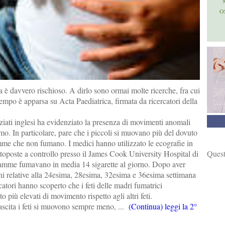
O
 è davvero rischioso. A dirlo sono ormai molte ricerche, fra cui
 tempo è apparsa su Acta Paediatrica, firmata da ricercatori della
ziati inglesi ha evidenziato la presenza di movimenti anomali
umo. In particolare, pare che i piccoli si muovano più del dovuto
amme che non fumano. I medici hanno utilizzato le ecografie in
Quest
poste a controllo presso il James Cook University Hospital di
mme fumavano in media 14 sigarette al giorno. Dopo aver
ni relative alla 24esima, 28esima, 32esima e 36esima settimana
catori hanno scoperto che i feti delle madri fumatrici
 più elevati di movimento rispetto agli altri feti.
ascita i feti si muovono sempre meno, ...
(Continua) leggi la 2°