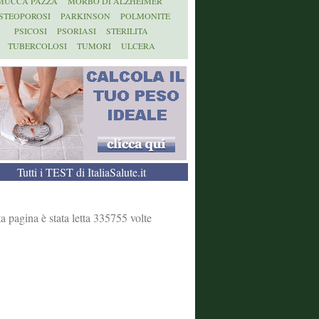
MUCCA PAZZA
MORBO DI ALZHEIMER
STEOPOROSI
PARKINSON
POLMONITE
PSICOSI
PSORIASI
STERILITA
TUBERCOLOSI
TUMORI
ULCERA
Tutti i TEST di ItaliaSalute.it
a pagina è stata letta 335755 volte