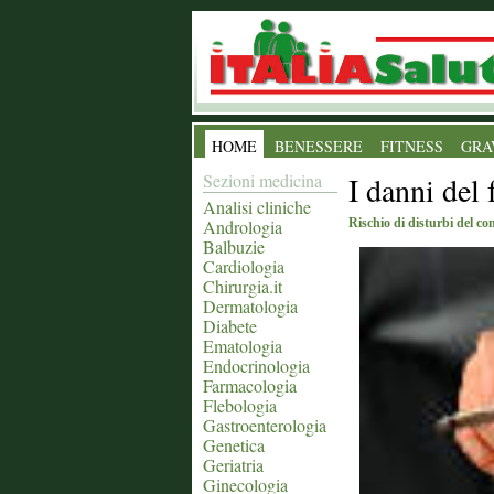
HOME
BENESSERE
FITNESS
GRA
Sezioni medicina
I danni del
Analisi cliniche
Andrologia
Rischio di disturbi del c
Balbuzie
Cardiologia
Chirurgia.it
Dermatologia
Diabete
Ematologia
Endocrinologia
Farmacologia
Flebologia
Gastroenterologia
Genetica
Geriatria
Ginecologia