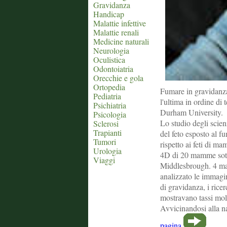
Gravidanza
Handicap
Malattie infettive
Malattie renali
Medicine naturali
Neurologia
Oculistica
Odontoiatria
Orecchie e gola
Ortopedia
Fumare in gravidanza
Pediatria
l'ultima in ordine di
Psichiatria
Durham University.
Psicologia
Lo studio degli scien
Sclerosi
Trapianti
del feto esposto al f
Tumori
rispetto ai feti di m
Urologia
4D di 20 mamme sotto
Viaggi
Middlesbrough. 4 ma
analizzato le immagi
di gravidanza, i ricer
mostravano tassi molto
Avvicinandosi alla n
pagina