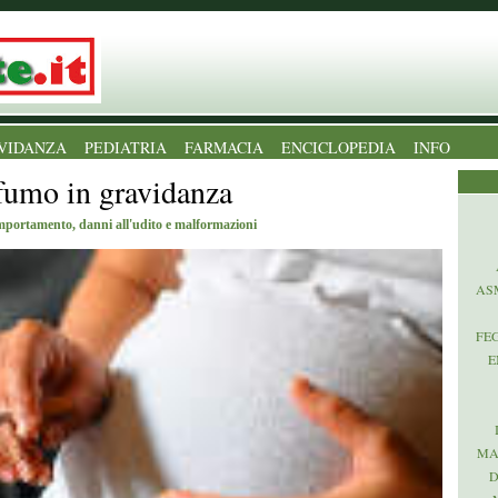
VIDANZA
PEDIATRIA
FARMACIA
ENCICLOPEDIA
INFO
 fumo in gravidanza
omportamento, danni all'udito e malformazioni
AS
FE
E
MA
D