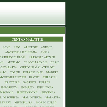
CENTRO MALATTIE
ACNE
AIDS
ALLERGIE
ANEMIE
ANORESSIA E BULIMIA
ANSIA
ARTERIOSCLEROSI
ARTROSI E ARTRITI
MA
AUTISMO
CALCOLI RENALI
CARIE
CATARATTA
CIRROSI E MALATTIE DEL
GATO
COLITE
DEPRESSIONE
DIABETE
MORROIDI E STIPSI
EPATITI
EPILESSIA
FRATTURE
GASTRITI
HERPES
IMPOTENZA
INFARTO
INFLUENZA
INSONNIA
IPERTENSIONE
LEUCEMIA
L DI SCHIENA
MAL DI TESTA
MALATTIA
I FABRY
MENOPAUSA
MORBO DELLA