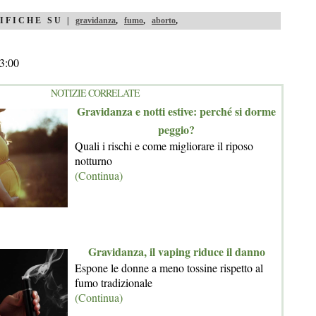
IFICHE SU |
gravidanza
,
fumo
,
aborto
,
3:00
NOTIZIE CORRELATE
Gravidanza e notti estive: perché si dorme
peggio?
Quali i rischi e come migliorare il riposo
notturno
(Continua)
Gravidanza, il vaping riduce il danno
Espone le donne a meno tossine rispetto al
fumo tradizionale
(Continua)