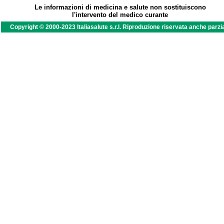
Le informazioni di medicina e salute non sostituiscono
l'intervento del medico curante
Copyright © 2000-2023 Italiasalute s.r.l. Riproduzione riservata anche parzi