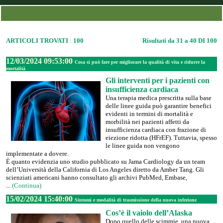
ARTICOLI TROVATI
:
100
Risultati da 31 a 40 DI 100
12/03/2024 09:53:00
Cosa si può fare per migliorare la qualità di vita e ridurre la
mortalità
Gli interventi per i pazienti con
insufficienza cardiaca
Una terapia medica prescritta sulla base
delle linee guida può garantire benefici
evidenti in termini di mortalità e
morbilità nei pazienti affetti da
insufficienza cardiaca con frazione di
eiezione ridotta (HFrEF). Tuttavia, spesso
le linee guida non vengono
implementate a dovere.
È quanto evidenzia uno studio pubblicato su Jama Cardiology da un team
dell’Università della California di Los Angeles diretto da Amber Tang. Gli
scienziati americani hanno consultato gli archivi PubMed, Embase,
...
(Continua)
15/02/2024 15:40:00
Sintomi e modalità di trasmissione della nuova infezione
Cos’è il vaiolo dell’Alaska
Dopo quello delle scimmie, una nuova