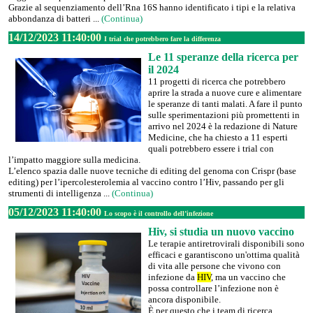
Grazie al sequenziamento dell’Rna 16S hanno identificato i tipi e la relativa
abbondanza di batteri ...
(Continua)
14/12/2023 11:40:00
I trial che potrebbero fare la differenza
Le 11 speranze della ricerca per
il 2024
11 progetti di ricerca che potrebbero
aprire la strada a nuove cure e alimentare
le speranze di tanti malati. A fare il punto
sulle sperimentazioni più promettenti in
arrivo nel 2024 è la redazione di Nature
Medicine, che ha chiesto a 11 esperti
quali potrebbero essere i trial con
l’impatto maggiore sulla medicina.
L’elenco spazia dalle nuove tecniche di editing del genoma con Crispr (base
editing) per l’ipercolesterolemia al vaccino contro l’Hiv, passando per gli
strumenti di intelligenza ...
(Continua)
05/12/2023 11:40:00
Lo scopo è il controllo dell’infezione
Hiv, si studia un nuovo vaccino
Le terapie antiretrovirali disponibili sono
efficaci e garantiscono un'ottima qualità
di vita alle persone che vivono con
infezione da
HIV
, ma un vaccino che
possa controllare l’infezione non è
ancora disponibile.
È per questo che i team di ricerca