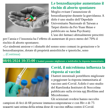
Le benzodiazepine aumentano il
rischio di aborto spontaneo
Meglio evitare l’assunzione di
benzodiazepine durante la gravidanza. A
dirlo è uno studio dell’Ospedale
Universitario Nazionale di Taiwan a
Taipei diretto da Fei-Yuan Hsiao e
pubblicato su Jama Psychiatry.
L’uso dei farmaci abitualmente prescritti
per l’ansia e l’insonnia ha l’effetto di aumentare di poco meno del 70% il
rischio di aborto spontaneo.
«Le sindromi ansiose e i disturbi del sonno sono comuni in gestazione e le
benzodiazepine, dotate di proprietà ansiolitiche e ipnotiche, sono
...
(Continua)
08/01/2024 10:35:00
I batteri possono migliorare o indebolire la risposta immunitaria
Covid, il microbioma influenza la
risposta ai vaccini
I batteri intestinali potrebbero migliorare
o peggiorare la risposta immunitaria al
vaccino anti-Covid. A dirlo è uno studio
del Karolinska Institutet di Stoccolma
pubblicato sulla rivista npj Biofilms and
Microbiomes.
Gli scienziati svedesi hanno raccolto
campioni di feci di 68 persone immunocompromesse e con Hiv e di 75
soggetti sani prima della prima dose di vaccino mRna contro il Covid.