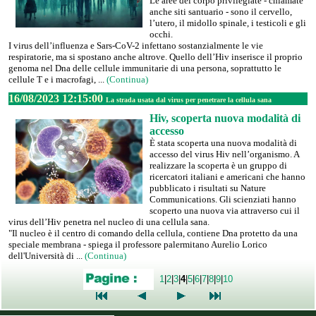
Le aree del corpo privilegiate - chiamate
anche siti santuario - sono il cervello,
l’utero, il midollo spinale, i testicoli e gli
occhi.
I virus dell’influenza e Sars-CoV-2 infettano sostanzialmente le vie
respiratorie, ma si spostano anche altrove. Quello dell’Hiv inserisce il proprio
genoma nel Dna delle cellule immunitarie di una persona, soprattutto le
cellule T e i macrofagi, ...
(Continua)
16/08/2023 12:15:00
La strada usata dal virus per penetrare la cellula sana
Hiv, scoperta nuova modalità di
accesso
È stata scoperta una nuova modalità di
accesso del virus Hiv nell’organismo. A
realizzare la scoperta è un gruppo di
ricercatori italiani e americani che hanno
pubblicato i risultati su Nature
Communications. Gli scienziati hanno
scoperto una nuova via attraverso cui il
virus dell’Hiv penetra nel nucleo di una cellula sana.
"Il nucleo è il centro di comando della cellula, contiene Dna protetto da una
speciale membrana - spiega il professore palermitano Aurelio Lorico
dell'Università di ...
(Continua)
1
|
2
|
3
|
4
|
5
|
6
|
7
|
8
|
9
|
10