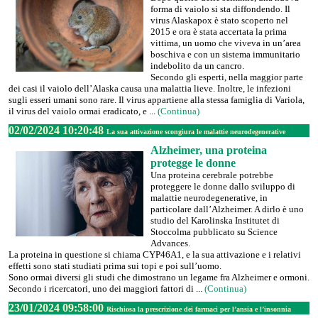
forma di vaiolo si sta diffondendo. Il
virus Alaskapox è stato scoperto nel
2015 e ora è stata accertata la prima
vittima, un uomo che viveva in un’area
boschiva e con un sistema immunitario
indebolito da un cancro.
Secondo gli esperti, nella maggior parte
dei casi il vaiolo dell’Alaska causa una malattia lieve. Inoltre, le infezioni
sugli esseri umani sono rare. Il virus appartiene alla stessa famiglia di Variola,
il virus del vaiolo ormai eradicato, e ...
(Continua)
02/02/2024 10:20:48
La sua attivazione scongiura le malattie neurodegenerative
Alzheimer, una proteina
protegge le donne
Una proteina cerebrale potrebbe
proteggere le donne dallo sviluppo di
malattie neurodegenerative, in
particolare dall’Alzheimer. A dirlo è uno
studio del Karolinska Institutet di
Stoccolma pubblicato su Science
Advances.
La proteina in questione si chiama CYP46A1, e la sua attivazione e i relativi
effetti sono stati studiati prima sui topi e poi sull’uomo.
Sono ormai diversi gli studi che dimostrano un legame fra Alzheimer e ormoni.
Secondo i ricercatori, uno dei maggiori fattori di ...
(Continua)
23/01/2024 09:58:00
Rischiosa la prescrizione dei farmaci per l’ansia e l’insonnia