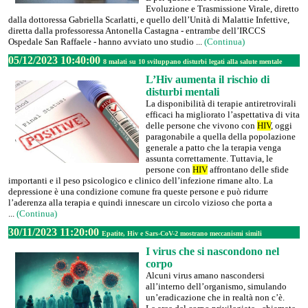
Evoluzione e Trasmissione Virale, diretto
dalla dottoressa Gabriella Scarlatti, e quello dell’Unità di Malattie Infettive,
diretta dalla professoressa Antonella Castagna - entrambe dell’IRCCS
Ospedale San Raffaele - hanno avviato uno studio ...
(Continua)
05/12/2023 10:40:00
8 malati su 10 sviluppano disturbi legati alla salute mentale
L’Hiv aumenta il rischio di
disturbi mentali
La disponibilità di terapie antiretrovirali
efficaci ha migliorato l’aspettativa di vita
delle persone che vivono con
HIV
, oggi
paragonabile a quella della popolazione
generale a patto che la terapia venga
assunta correttamente. Tuttavia, le
persone con
HIV
affrontano delle sfide
importanti e il peso psicologico e clinico dell’infezione rimane alto. La
depressione è una condizione comune fra queste persone e può ridurre
l’aderenza alla terapia e quindi innescare un circolo vizioso che porta a
...
(Continua)
30/11/2023 11:20:00
Epatite, Hiv e Sars-CoV-2 mostrano meccanismi simili
I virus che si nascondono nel
corpo
Alcuni virus amano nascondersi
all’interno dell’organismo, simulando
un’eradicazione che in realtà non c’è.