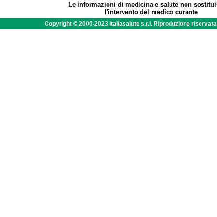
Le informazioni di medicina e salute non sostitu
l'intervento del medico curante
Copyright © 2000-2023 Italiasalute s.r.l. Riproduzione riservat