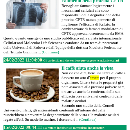
l’aumento della proteina CFTR
Bersagliare farmacologicamente i
meccanismi cellulari che sono
responsabili della degradazione della
proteina CFTR mutata permette di
migliorare l’efficacia di Kaftrio, la
combinazione di farmaci modulatori di
CFTR approvata recentemente da EMA.
Questo quanto emerge da uno studio pubblicato sulla rivista internazionale
Cellular and Molecular Life Sciences e condotto da un team di ricercatori
delle Università di Padova e dall’équipe della dott.ssa Nicoletta Pedemonte
dell’Istituto Giannina ...
(Continua)
24/02/2022 11:04:00
Gli antiossidanti che contiene prevengono le malattie oculari
Il caffè aiuta anche la vista
Non c'è che dire, bere una tazza di caffè è
davvero un atto d'
amore
per il proprio
organismo. Oltre a tutte le proprietà già
note associate alla preziosa polvere nera,
ora arriva anche la conferma della sua
efficacia preventiva nei confronti delle
malattie oculari.
Secondo uno studio della Cornell
University, infatti, gli antiossidanti contenuti all'interno del caffè
riuscirebbero a prevenire la degenerazione della vista e le malattie oculari
legate all'età. Su modello murino, i ricercatori ...
(Continua)
15/02/2022 09:44:11
La rottura influisce sui meccanismi infiammatori