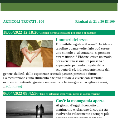
ARTICOLI TROVATI
:
100
Risultati da 21 a 30 DI 100
18/05/2022 12:18:20
Consigli per una sessualità più sana e appagante
I numeri del sesso
È possibile regolare il sesso? Decidere a
tavolino quante volte farlo può essere
uno stimolo o, al contrario, si possono
creare frizioni? Ebbene, esiste un modo
per avere una sessualità più sana e
appagante, partendo proprio dalla
scoperta di sé, indipendentemente dal
genere, dall'età, dalle esperienze sessuali passate, presenti o future.
La meditazione è uno strumento che può aiutare a vivere con serenità i
momenti di intimità, grazie a un percorso che insegna a risvegliare i sensi,
...
(Continua)
06/04/2022 09:42:56
Tipo di relazione sempre più presa in considerazione
Cos’è la monogamia aperta
Al giorno d’oggi il concetto di
matrimonio e relazione di coppia sta
evolvendo velocemente e sempre più
persone cercano nuovi modi per