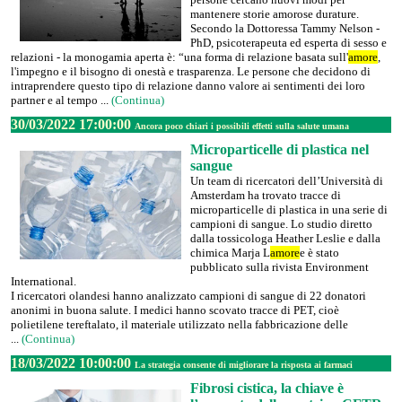
mantenere storie amorose durature.
Secondo la Dottoressa Tammy Nelson -
PhD, psicoterapeuta ed esperta di sesso e
relazioni - la monogamia aperta è: “una forma di relazione basata sull'
amore
,
l'impegno e il bisogno di onestà e trasparenza. Le persone che decidono di
intraprendere questo tipo di relazione danno valore ai sentimenti dei loro
partner e al tempo ...
(Continua)
30/03/2022 17:00:00
Ancora poco chiari i possibili effetti sulla salute umana
Microparticelle di plastica nel
sangue
Un team di ricercatori dell’Università di
Amsterdam ha trovato tracce di
microparticelle di plastica in una serie di
campioni di sangue. Lo studio diretto
dalla tossicologa Heather Leslie e dalla
chimica Marja L
amore
e è stato
pubblicato sulla rivista Environment
International.
I ricercatori olandesi hanno analizzato campioni di sangue di 22 donatori
anonimi in buona salute. I medici hanno scovato tracce di PET, cioè
polietilene tereftalato, il materiale utilizzato nella fabbricazione delle
...
(Continua)
18/03/2022 10:00:00
La strategia consente di migliorare la risposta ai farmaci
Fibrosi cistica, la chiave è