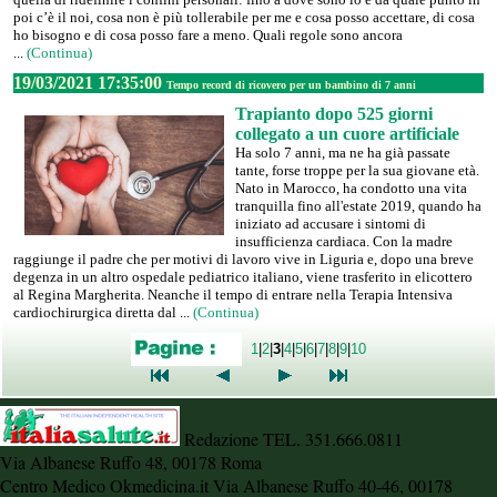
poi c’è il noi, cosa non è più tollerabile per me e cosa posso accettare, di cosa
ho bisogno e di cosa posso fare a meno. Quali regole sono ancora
...
(Continua)
19/03/2021 17:35:00
Tempo record di ricovero per un bambino di 7 anni
Trapianto dopo 525 giorni
collegato a un cuore artificiale
Ha solo 7 anni, ma ne ha già passate
tante, forse troppe per la sua giovane età.
Nato in Marocco, ha condotto una vita
tranquilla fino all'estate 2019, quando ha
iniziato ad accusare i sintomi di
insufficienza cardiaca. Con la madre
raggiunge il padre che per motivi di lavoro vive in Liguria e, dopo una breve
degenza in un altro ospedale pediatrico italiano, viene trasferito in elicottero
al Regina Margherita. Neanche il tempo di entrare nella Terapia Intensiva
cardiochirurgica diretta dal ...
(Continua)
1
|
2
|
3
|
4
|
5
|
6
|
7
|
8
|
9
|
10
Redazione TEL. 351.666.0811
Via Albanese Ruffo 48, 00178 Roma
Centro Medico Okmedicina.it Via Albanese Ruffo 40-46, 00178