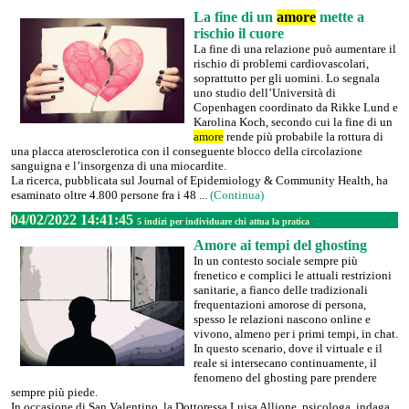
La fine di un
amore
mette a
rischio il cuore
La fine di una relazione può aumentare il
rischio di problemi cardiovascolari,
soprattutto per gli uomini. Lo segnala
uno studio dell’Università di
Copenhagen coordinato da Rikke Lund e
Karolina Koch, secondo cui la fine di un
amore
rende più probabile la rottura di
una placca aterosclerotica con il conseguente blocco della circolazione
sanguigna e l’insorgenza di una miocardite.
La ricerca, pubblicata sul Journal of Epidemiology & Community Health, ha
esaminato oltre 4.800 persone fra i 48 ...
(Continua)
04/02/2022 14:41:45
5 indizi per individuare chi attua la pratica
Amore ai tempi del ghosting
In un contesto sociale sempre più
frenetico e complici le attuali restrizioni
sanitarie, a fianco delle tradizionali
frequentazioni amorose di persona,
spesso le relazioni nascono online e
vivono, almeno per i primi tempi, in chat.
In questo scenario, dove il virtuale e il
reale si intersecano continuamente, il
fenomeno del ghosting pare prendere
sempre più piede.
In occasione di San Valentino, la Dottoressa Luisa Allione, psicologa, indaga