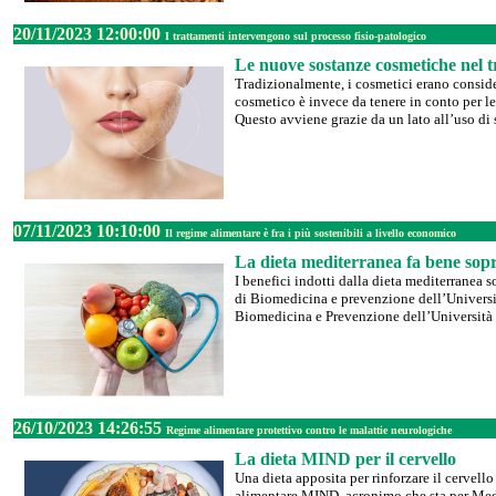
20/11/2023 12:00:00
I trattamenti intervengono sul processo fisio-patologico
Le nuove sostanze cosmetiche nel t
Tradizionalmente, i cosmetici erano considera
cosmetico è invece da tenere in conto per le
Questo avviene grazie da un lato all’uso di 
07/11/2023 10:10:00
Il regime alimentare è fra i più sostenibili a livello economico
La dieta mediterranea fa bene sopr
I benefici indotti dalla dieta mediterranea 
di Biomedicina e prevenzione dell’Universit
Biomedicina e Prevenzione dell’Università 
26/10/2023 14:26:55
Regime alimentare protettivo contro le malattie neurologiche
La dieta MIND per il cervello
Una dieta apposita per rinforzare il cervell
alimentare MIND, acronimo che sta per Med