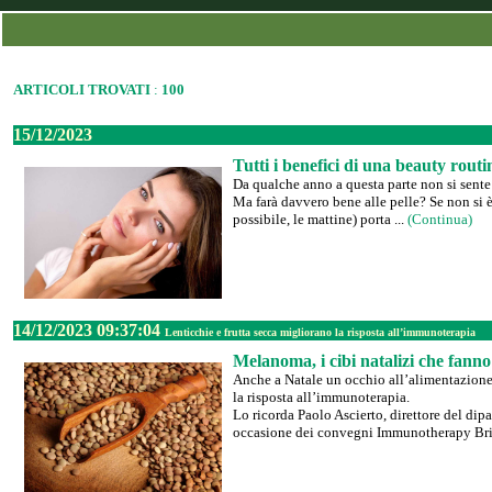
ARTICOLI TROVATI
:
100
15/12/2023
Tutti i benefici di una beauty routi
Da qualche anno a questa parte non si sente 
Ma farà davvero bene alle pelle? Se non si è 
possibile, le mattine) porta ...
(Continua)
14/12/2023 09:37:04
Lenticchie e frutta secca migliorano la risposta all’immunoterapia
Melanoma, i cibi natalizi che fann
Anche a Natale un occhio all’alimentazione p
la risposta all’immunoterapia.
Lo ricorda Paolo Ascierto, direttore del di
occasione dei convegni Immunotherapy Bri