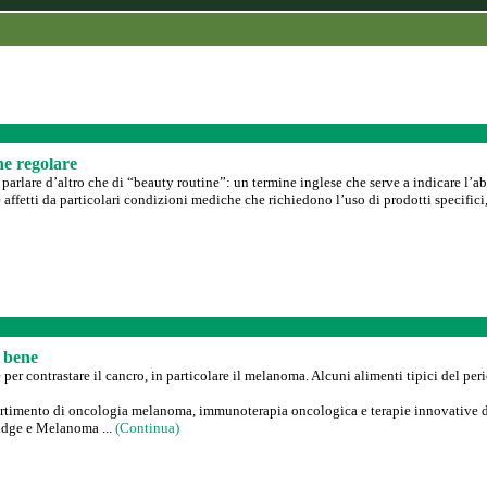
ne regolare
parlare d’altro che di “beauty routine”: un termine inglese che serve a indicare l’abi
affetti da particolari condizioni mediche che richiedono l’uso di prodotti specifici, 
o bene
er contrastare il cancro, in particolare il melanoma. Alcuni alimenti tipici del peri
partimento di oncologia melanoma, immunoterapia oncologica e terapie innovative de
dge e Melanoma ...
(Continua)