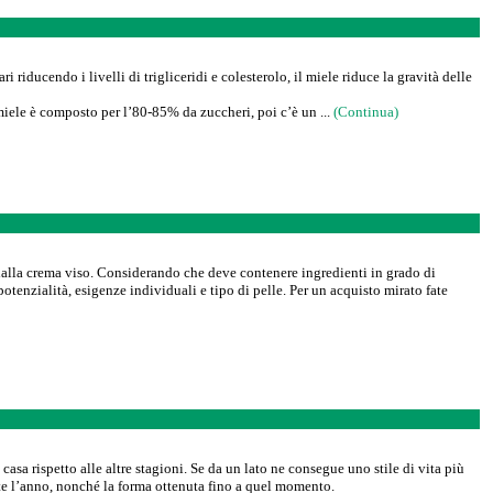
 riducendo i livelli di trigliceridi e colesterolo, il miele riduce la gravità delle
iele è composto per l’80-85% da zuccheri, poi c’è un ...
(Continua)
e dalla crema viso. Considerando che deve contenere ingredienti in grado di
potenzialità, esigenze individuali e tipo di pelle. Per un acquisto mirato fate
 casa rispetto alle altre stagioni. Se da un lato ne consegue uno stile di vita più
nte l’anno, nonché la forma ottenuta fino a quel momento.