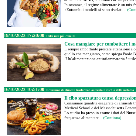
In sostanza, il regime alimentare è un mix fr
«Entrambi i modelli si sono rivelati ...
(Con
19/10/2023 17:20:00
I falsi miti più comuni
Cosa mangiare per combattere i m
È sempre importante prestare attenzione a co
quello che mangiamo, come spiega Paolo Bian
“Un’alimentazione antinfiammatoria è utile p
16/10/2023 10:51:00
Il consumo di alimenti trasformati aumenta il rischio della malattia
Il cibo spazzatura causa depressio
Consumare quantità esagerate di alimenti tr
Medical School e del Massachusetts Genera
Lo studio ha preso in esame i dati del Nurse
frequenza alimentare ...
(Continua)