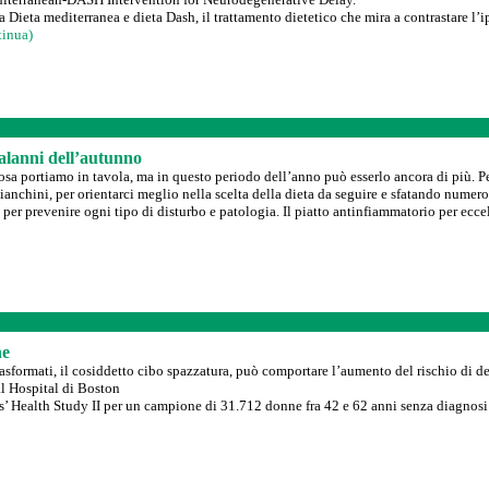
a Dieta mediterranea e dieta Dash, il trattamento dietetico che mira a contrastare l’i
tinua)
alanni dell’autunno
sa portiamo in tavola, ma in questo periodo dell’anno può esserlo ancora di più. Per 
chini, per orientarci meglio nella scelta della dieta da seguire e sfatando numero
er prevenire ogni tipo di disturbo e patologia. Il piatto antinfiammatorio per eccell
ne
asformati, il cosiddetto cibo spazzatura, può comportare l’aumento del rischio di de
l Hospital di Boston
s’ Health Study II per un campione di 31.712 donne fra 42 e 62 anni senza diagnosi i