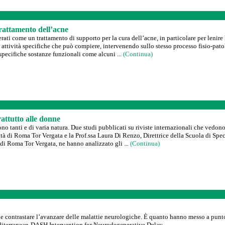
rattamento dell’acne
ti come un trattamento di supporto per la cura dell’acne, in particolare per lenire le
 attività specifiche che può compiere, intervenendo sullo stesso processo fisio-pat
specifiche sostanze funzionali come alcuni ...
(Continua)
attutto alle donne
sono tanti e di varia natura. Due studi pubblicati su riviste internazionali che vedo
à di Roma Tor Vergata e la Prof.ssa Laura Di Renzo, Direttrice della Scuola di Spec
di Roma Tor Vergata, ne hanno analizzato gli ...
(Continua)
o e contrastare l’avanzare delle malattie neurologiche. È quanto hanno messo a punt
iterranean-DASH Intervention for Neurodegenerative Delay.