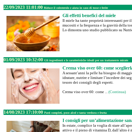
22/09/2023 11:01:00
Riduce il colesterolo e aiuta in caso di tosse e ferite
Gli effetti benefici del miele
Il miele ha tante proprietà interessanti per i
mucositi e la frequenza e la gravità della to
Lo dimostra uno studio pubblicato su Nutrie
01/09/2023 10:32:00
Gli ingredienti e le caratteristiche ideali per un trattamento mirato
Crema viso over 60: come sceglierl
A sessant’anni la pelle ha bisogno di maggio
idratare, nutrire e limitare l’incedere dei s
tesoro dei consigli degli esperti.
Crema viso over 60: come ...
(Continua)
14/08/2023 17:10:00
Pasti completi, poco alcol e tanta verdura e frutta
I consigli per un’alimentazione sana
In estate, complice la voglia di stare all’ape
attivo e il pieno di vitamina D, dall’altro 