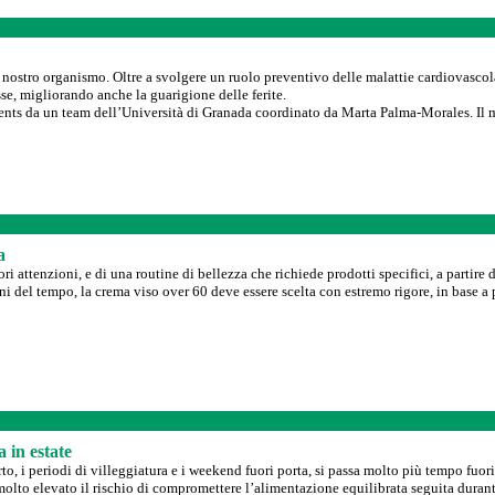
l nostro organismo. Oltre a svolgere un ruolo preventivo delle malattie cardiovascolari
sse, migliorando anche la guarigione delle ferite.
nts da un team dell’Università di Granada coordinato da Marta Palma-Morales. Il m
a
ri attenzioni, e di una routine di bellezza che richiede prodotti specifici, a partir
egni del tempo, la crema viso over 60 deve essere scelta con estremo rigore, in base a 
 in estate
rto, i periodi di villeggiatura e i weekend fuori porta, si passa molto più tempo fuori
è molto elevato il rischio di compromettere l’alimentazione equilibrata seguita dura