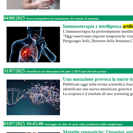
04/08/2025
Nuove prospettive nel trattamento del tumore al polmone
Immunoterapia e intelligenza
artifi
L’immunoterapia ha profondamente modificat
“Oggi osserviamo risposte terapeutiche vera
Piergiorgio Solli, Direttore della Struttur
31/07/2025
Identificata un’alterazione del gene LMNA mai descritta prima
Una mutazione provoca la morte i
Pubblicati oggi sulla rivista scientifica J
identificato una nuova mutazione genetica 
La scoperta è il risultato di uno screening g
03/07/2025 10:45:00
Vantaggio di oltre 10 anni nella predizione delle complicanze
Malattie reumatiche: l’imaging anti