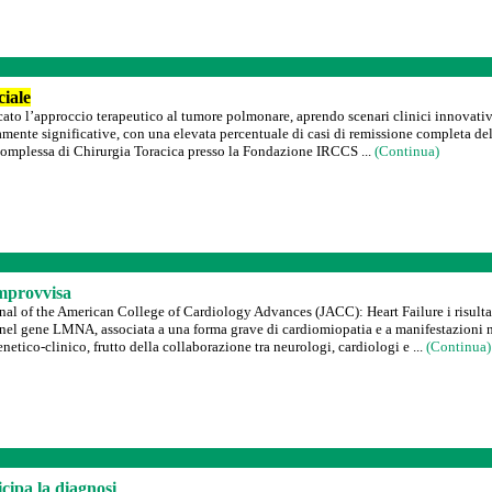
ciale
o l’approccio terapeutico al tumore polmonare, aprendo scenari clinici innovativi
mente significative, con una elevata percentuale di casi di remissione completa del
a Complessa di Chirurgia Toracica presso la Fondazione IRCCS ...
(Continua)
mprovvisa
ournal of the American College of Cardiology Advances (JACC): Heart Failure i risu
nel gene LMNA, associata a una forma grave di cardiomiopatia e a manifestazioni n
enetico-clinico, frutto della collaborazione tra neurologi, cardiologi e ...
(Continua)
cipa la diagnosi