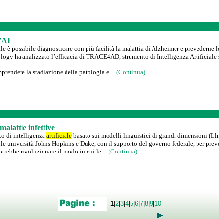
l’AI
iale è possibile diagnosticare con più facilità la malattia di Alzheimer e prevederne 
logy ha analizzato l’efficacia di TRACE4AD, strumento di Intelligenza Artificiale 
prendere la stadiazione della patologia e ...
(Continua)
alattie infettive
o di intelligenza
artificiale
basato sui modelli linguistici di grandi dimensioni (Llm
e università Johns Hopkins e Duke, con il supporto del governo federale, per prevede
trebbe rivoluzionare il modo in cui le ...
(Continua)
1
|
2
|
3
|
4
|
5
|
6
|
7
|
8
|
9
|
10