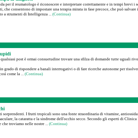
ida per il reumatologo è riconoscere e interpretare correttamente e in tempi brevi i s
, che consentono di impostare una terapia mirata in fase precoce, che può salvare il p
o a strumenti di Intelligenza ...
(Continua)
tupidi
o qualsiasi post è ormai consuetudine trovare una sfilza di domande tutte uguali rivo
 in grado di rispondere a banali interrogativi o di fare ricerche autonome per risolve
così come la ...
(Continua)
chi
ti sorprendenti. I frutti tropicali sono una fonte straordinaria di vitamine, antiossi
ulare, la cataratta e la sindrome dell'occhio secco. Secondo gli esperti di Clinica 
e che troviamo nelle nostre ...
(Continua)