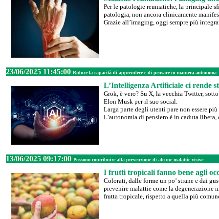
Per le patologie reumatiche, la principale sf
patologia, non ancora clinicamente manifesti
Grazie all’imaging, oggi sempre più integrat
23/06/2025 11:45:00
Riduce la capacità di apprendere e di pensare in maniera autonoma
L’Intelligenza Artificiale ci rende s
Grok, è vero? Su X, la vecchia Twitter, sott
Elon Musk per il suo social.
Larga parte degli utenti pare non essere più
L’autonomia di pensiero è in caduta libera, 
13/06/2025 09:17:00
Possono contribuire alla prevenzione di alcune malattie visive
I frutti tropicali fanno bene agli oc
Colorati, dalle forme un po’ strane e dai gus
prevenire malattie come la degenerazione mac
frutta tropicale, rispetto a quella più comun