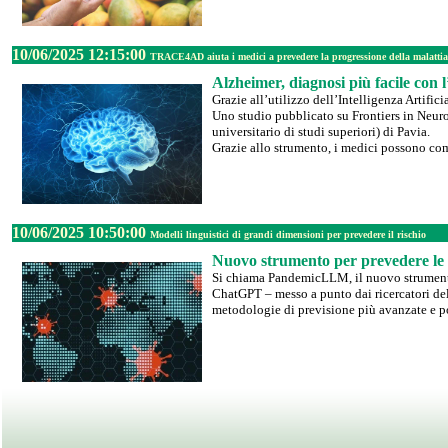
10/06/2025 12:15:00
TRACE4AD aiuta i medici a prevedere la progressione della malattia
Alzheimer, diagnosi più facile con 
Grazie all’utilizzo dell’Intelligenza Artific
Uno studio pubblicato su Frontiers in Neuro
universitario di studi superiori) di Pavia.
Grazie allo strumento, i medici possono com
10/06/2025 10:50:00
Modelli linguistici di grandi dimensioni per prevedere il rischio
Nuovo strumento per prevedere le m
Si chiama PandemicLLM, il nuovo strument
ChatGPT – messo a punto dai ricercatori dell
metodologie di previsione più avanzate e po