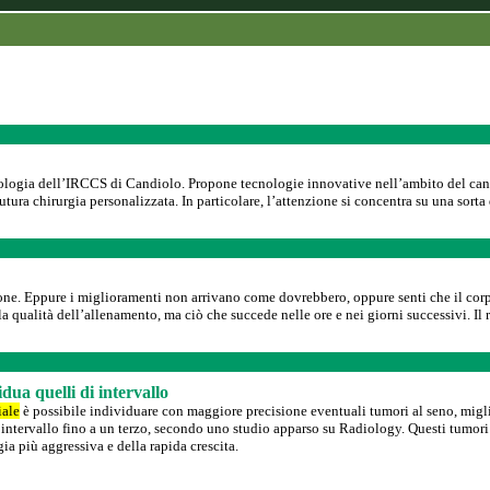
logia dell’IRCCS di Candiolo. Propone tecnologie innovative nell’ambito del cancro 
tura chirurgia personalizzata. In particolare, l’attenzione si concentra su una sor
ione. Eppure i miglioramenti non arrivano come dovrebbero, oppure senti che il corp
qualità dell’allenamento, ma ciò che succede nelle ore e nei giorni successivi. Il re
dua quelli di intervallo
iale
è possibile individuare con maggiore precisione eventuali tumori al seno, migli
di intervallo fino a un terzo, secondo uno studio apparso su Radiology. Questi tumo
gia più aggressiva e della rapida crescita.