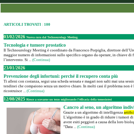
ARTICOLI TROVATI
:
100
03/02/2026
Nuova cura dal Technourology Meeting.
Tecnologia e tumore prostatico
Il Technourology Meeting è coordinato da Francesco Porpiglia, direttore dell’Uro
maggior numero di informazioni sullo specifico organo da operare, in chiave di fu
l’intervento. Si ...
(Continua)
23/01/2026
Prevenzione degli infortuni: perché il recupero conta più
Ti alleni con costanza, segui una scheda sensata e magari non salti mai una sess
tendinei che compaiono senza un motivo chiaro. In molti casi il problema non è la 
ricostruisce ...
(Continua)
12/08/2025
Riesce a scovarne un terzo migliorando l’efficacia della tomosintesi
Cancro al seno, un algoritmo indivi
Grazie a un algoritmo di intelligenza
artific
L’algoritmo è in grado di ridurre i tumori 
avere esiti peggiori a causa della loro biolo
“Data ...
(Continua)